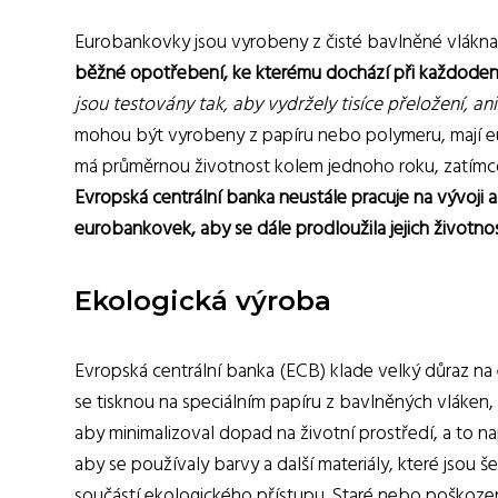
Eurobankovky jsou vyrobeny z čisté bavlněné vlákna, 
běžné opotřebení, ke kterému dochází při každodenní
jsou testovány tak, aby vydržely tisíce přeložení, ani
mohou být vyrobeny z papíru nebo polymeru, mají e
má průměrnou životnost kolem jednoho roku, zatímc
Evropská centrální banka neustále pracuje na vývoji
eurobankovek, aby se dále prodloužila jejich životnos
Ekologická výroba
Evropská centrální banka (ECB) klade velký důraz n
se tisknou na speciálním papíru z bavlněných vláken, 
aby minimalizoval dopad na životní prostředí, a to n
aby se používaly barvy a další materiály, které jsou š
součástí ekologického přístupu. Staré nebo poškozen