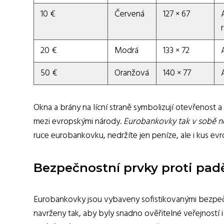
10 €
Červená
127 × 67
20 €
Modrá
133 × 72
50 €
Oranžová
140 × 77
Okna a brány na lícní straně symbolizují otevřenost a
mezi evropskými národy.
Eurobankovky tak v sobě nes
ruce eurobankovku, nedržíte jen peníze, ale i kus evr
Bezpečnostní prvky proti pad
Eurobankovky jsou vybaveny sofistikovanými bezpečno
navrženy tak, aby byly snadno ověřitelné veřejností 