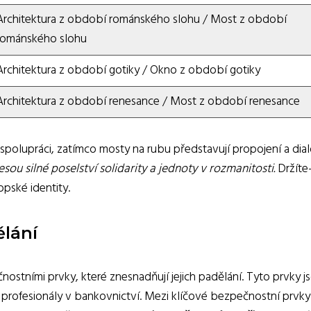
Architektura z období románského slohu / Most z období
románského slohu
Architektura z období gotiky / Okno z období gotiky
Architektura z období renesance / Most z období renesance
 spolupráci, zatímco mosty na rubu představují propojení a dia
ou silné poselství solidarity a jednoty v rozmanitosti.
Držíte-
opské identity.
ělání
stními prvky, které znesnadňují jejich padělání. Tyto prvky j
i profesionály v bankovnictví. Mezi klíčové bezpečnostní prvky