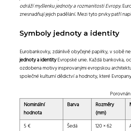
odráží myšlenku jednoty a rozmanitosti Evropy.
Euro
znesnadňují jejich padělání. Mezi tyto prvky patří n
Symboly jednoty a identity
Eurobankovky, zdánlivě obyčejné papírky, v sobě ne
jednoty a identity
Evropské unie. Každá bankovka, od 
ozdobena motivy inspirovanými evropskou architekturo
společné kulturní dědictví a hodnoty, které Evropany 
Porovnání
Nominální
Barva
Rozměry
hodnota
(mm)
5 €
Šedá
120 × 62