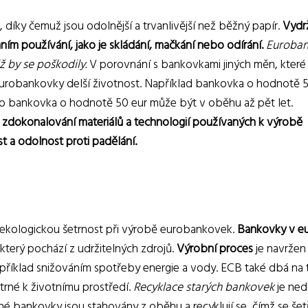
díky čemuž jsou odolnější a trvanlivější než běžný papír.
Vydr
m používání, jako je skládání, mačkání nebo odírání.
Euroba
ž by se poškodily.
V porovnání s bankovkami jiných měn, které
urobankovky delší životnost. Například bankovka o hodnotě 5
o bankovka o hodnotě 50 eur může být v oběhu až pět let.
 a zdokonalování materiálů a technologií používaných k výrobě
t a odolnost proti padělání.
a ekologickou šetrnost při výrobě eurobankovek.
Bankovky v e
který pochází z udržitelných zdrojů.
Výrobní proces
je navržen 
apříklad snižováním spotřeby energie a vody. ECB také dbá na 
etrné k životnímu prostředí.
Recyklace starých bankovek
je ned
é bankovky jsou stahovány z oběhu a recyklují se, čímž se šet