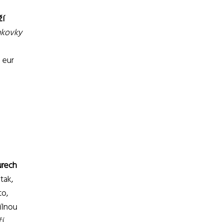
ží
nkovky
 eur
urech
tak,
to,
ílnou
ří