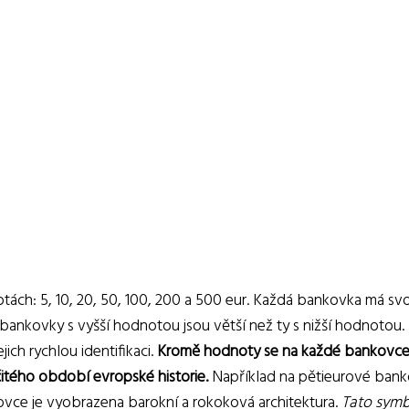
tách: 5, 10, 20, 50, 100, 200 a 500 eur. Každá bankovka má sv
že bankovky s vyšší hodnotou jsou větší než ty s nižší hodnotou
ich rychlou identifikaci.
Kromě hodnoty se na každé bankovc
čitého období evropské historie.
Například na pětieurové ban
ovce je vyobrazena barokní a rokoková architektura.
Tato symb