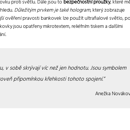
kovku proti světlu. Dále jsou to
bezpečnostní proužky
, které m
ohledu.
Důležitým prvkem je také hologram
, který zobrazuje
ší ověření pravosti bankovek lze použít ultrafialové světlo, p
ovky jsou opatřeny mikrotextem, reliéfním tiskem a dalšími
ní.
, v sobě skrývají víc než jen hodnotu. Jsou symbolem
oveň připomínkou křehkosti tohoto spojení.
Anežka Nováko