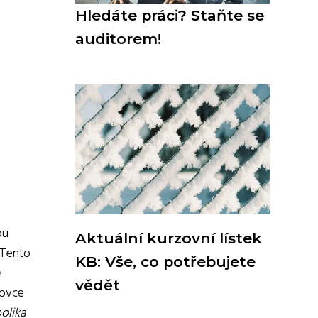
Hledáte práci? Staňte se
auditorem!
ou
Aktuální kurzovní lístek
. Tento
KB: Vše, co potřebujete
e
vědět
kovce
olika