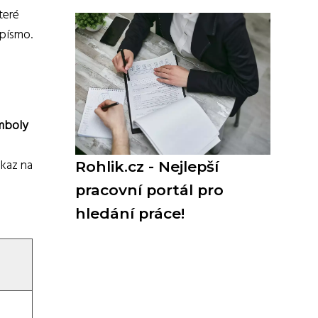
teré
opísmo.
mboly
dkaz na
Rohlik.cz - Nejlepší
pracovní portál pro
hledání práce!