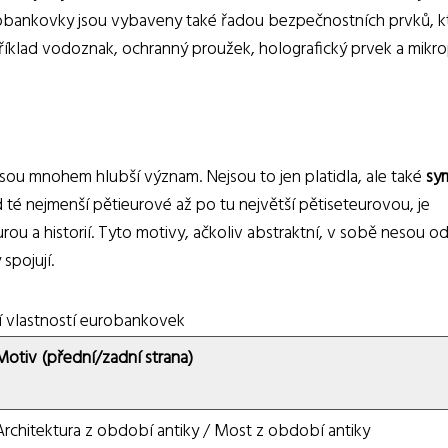
bankovky jsou vybaveny také řadou bezpečnostních prvků, k
apříklad vodoznak, ochranný proužek, holografický prvek a mikr
sou mnohem hlubší význam. Nejsou to jen platidla, ale také
sy
té nejmenší pětieurové až po tu největší pětiseteurovou, je
u a historií. Tyto motivy, ačkoliv abstraktní, v sobě nesou o
spojují.
 vlastností eurobankovek
Motiv (přední/zadní strana)
Architektura z období antiky / Most z období antiky