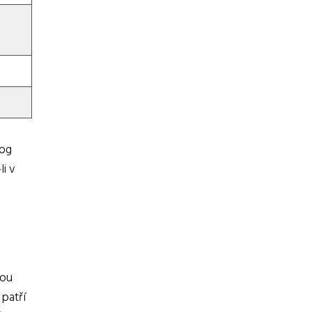
log
li v
sou
 patří