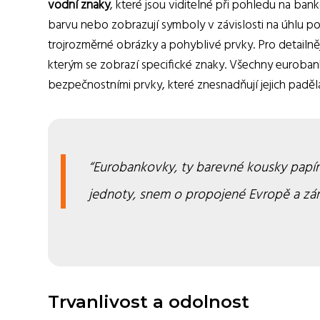
vodní znaky
, které jsou viditelné při pohledu na ban
barvu nebo zobrazují symboly v závislosti na úhlu p
trojrozměrné obrázky a pohyblivé prvky. Pro detailněj
kterým se zobrazí specifické znaky. Všechny eurobank
bezpečnostními prvky, které znesnadňují jejich padělá
Eurobankovky, ty barevné kousky papíru
jednoty, snem o propojené Evropě a zár
Trvanlivost a odolnost