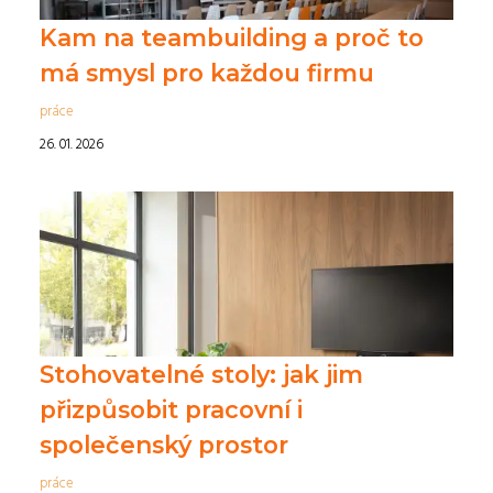
Kam na teambuilding a proč to
má smysl pro každou firmu
práce
26. 01. 2026
Stohovatelné stoly: jak jim
přizpůsobit pracovní i
společenský prostor
práce