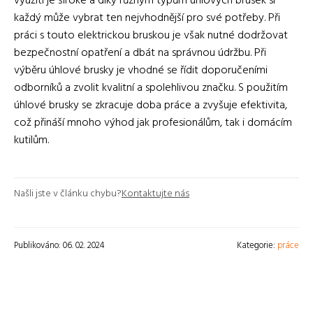
využití je široké a díky různým typům úhlových brusek si
každý může vybrat ten nejvhodnější pro své potřeby. Při
práci s touto elektrickou bruskou je však nutné dodržovat
bezpečnostní opatření a dbát na správnou údržbu. Při
výběru úhlové brusky je vhodné se řídit doporučeními
odborníků a zvolit kvalitní a spolehlivou značku. S použitím
úhlové brusky se zkracuje doba práce a zvyšuje efektivita,
což přináší mnoho výhod jak profesionálům, tak i domácím
kutilům.
Našli jste v článku chybu?
Kontaktujte nás
Publikováno: 06. 02. 2024
Kategorie:
práce