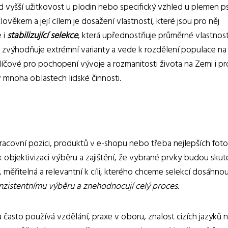
d vyšší užitkovost u plodin nebo specifický vzhled u plemen p
ověkem a její cílem je dosažení vlastností, které jsou pro něj
 i
stabilizující selekce
, která upřednostňuje průměrné vlastnost
k zvýhodňuje extrémní varianty a vede k rozdělení populace na
líčové pro pochopení vývoje a rozmanitosti života na Zemi i pr
v mnoha oblastech lidské činnosti.
racovní pozici, produktů v e-shopu nebo třeba nejlepších fotog
ží k objektivizaci výběru a zajištění, že vybrané prvky budou sku
měřitelná a relevantní k cíli, kterého chceme selekcí dosáhnou
onzistentnímu výběru a znehodnocují celý proces.
ia často používá vzdělání, praxe v oboru, znalost cizích jazyků