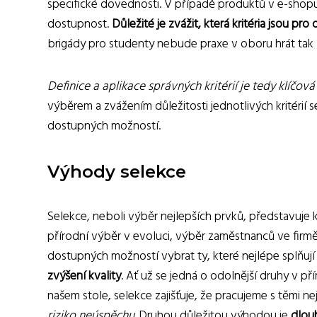
specifické dovednosti. V případě produktů v e-shop
dostupnost.
Důležité je zvážit, která kritéria jsou p
brigády pro studenty nebude praxe v oboru hrát tak z
Definice a aplikace správných kritérií je tedy klíčov
výběrem a zvážením důležitosti jednotlivých kritérií 
dostupných možností.
Výhody selekce
Selekce, neboli výběr nejlepších prvků, představuje k
přírodní výběr v evoluci, výběr zaměstnanců ve firm
dostupných možností vybrat ty, které nejlépe splňují 
zvýšení kvality
. Ať už se jedná o odolnější druhy v p
našem stole, selekce zajišťuje, že pracujeme s těmi n
riziko neúspěchu.
Druhou důležitou výhodou je
dlou