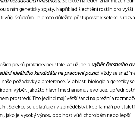
iku nežádoucích vlastností
. Selekce na jeden znak může neú
sou s ním geneticky spjaty. Například šlechtění rostlin pro vyšší
i vůči škůdcům. Je proto důležité přistupovat k selekci s rozv
ích prvků prakticky neustále. Ať už jde o
výběr čerstvého ov
edání ideálního kandidáta na pracovní pozici
. Vždy se snažím
 naše požadavky a preference. V oblasti biologie a genetiky se
řírodní výběr, jakožto hlavní mechanismus evoluce, upřednostň
ném prostředí. Tito jedinci mají větší šanci na přežití a rozmnož
ím. Selekce se uplatňuje i v zemědělství, kde farmáři po staletí
ostmi, jako je vysoký výnos, odolnost vůči chorobám nebo lepší