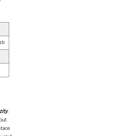
sti
zity
.
out
ptace