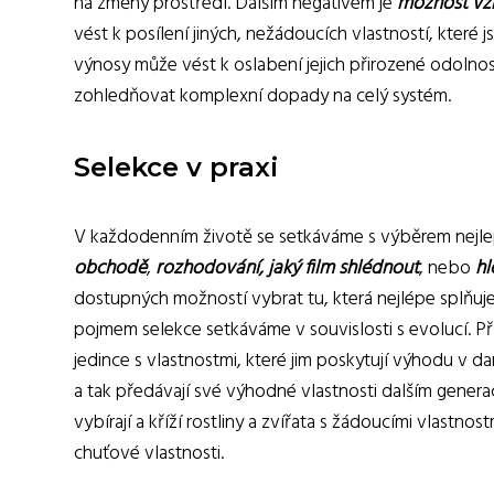
na změny prostředí. Dalším negativem je
možnost vzn
vést k posílení jiných, nežádoucích vlastností, které j
výnosy může vést k oslabení jejich přirozené odolnost
zohledňovat komplexní dopady na celý systém.
Selekce v praxi
V každodenním životě se setkáváme s výběrem nejlepš
obchodě
,
rozhodování, jaký film shlédnout
, nebo
hl
dostupných možností vybrat tu, která nejlépe splňuje
pojmem selekce setkáváme v souvislosti s evolucí. P
jedince s vlastnostmi, které jim poskytují výhodu v da
a tak předávají své výhodné vlastnosti dalším generac
vybírají a kříží rostliny a zvířata s žádoucími vlastn
chuťové vlastnosti.