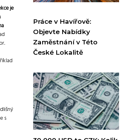
ekce je
u
Práce v Havířově:
na
Objevte Nabídky
lad
Zaměstnání v Této
or.
České Lokalitě
říklad
dlišný
e s
a