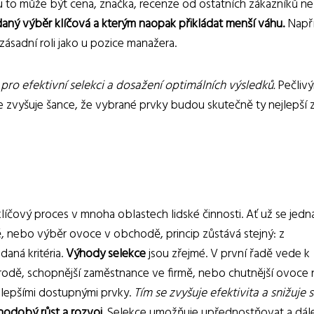
u to může být cena, značka, recenze od ostatních zákazníků n
ro daný výběr klíčová a kterým naopak přikládat menší váhu.
Napří
ásadní roli jako u pozice manažera.
á pro efektivní selekci a dosažení optimálních výsledků.
Pečliv
se zvyšuje šance, že vybrané prvky budou skutečně ty nejlepší 
líčový proces v mnoha oblastech lidské činnosti. Ať už se jedn
ě, nebo výběr ovoce v obchodě, princip zůstává stejný: z
daná kritéria.
Výhody selekce
jsou zřejmé. V první řadě vede k
řírodě, schopnější zaměstnance ve firmě, nebo chutnější ovoce 
ejlepšími dostupnými prvky.
Tím se zvyšuje efektivita a snižuje 
hodobý růst a rozvoj
. Selekce umožňuje upřednostňovat a dál