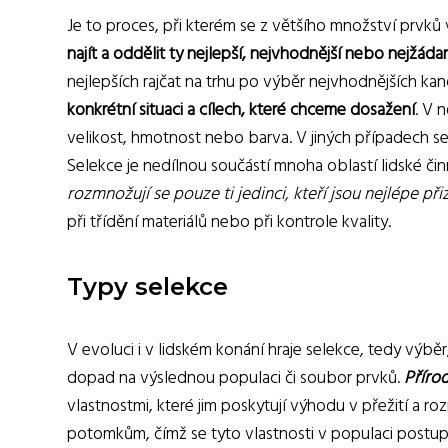
Je to proces, při kterém se z většího množství prvků v
najít a oddělit ty nejlepší, nejvhodnější nebo nejžáda
nejlepších rajčat na trhu po výběr nejvhodnějších kan
konkrétní situaci a cílech, které chceme dosažení
. V 
velikost, hmotnost nebo barva. V jiných případech se m
Selekce je nedílnou součástí mnoha oblastí lidské čin
rozmnožují se pouze ti jedinci, kteří jsou nejlépe p
při třídění materiálů nebo při kontrole kvality.
Typy selekce
V evoluci i v lidském konání hraje selekce, tedy výběr,
dopad na výslednou populaci či soubor prvků.
Příro
vlastnostmi, které jim poskytují výhodu v přežití a r
potomkům, čímž se tyto vlastnosti v populaci postupn