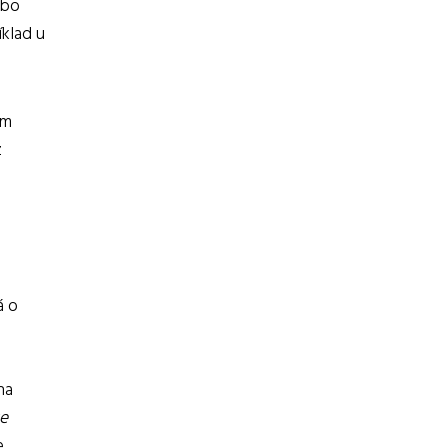
ebo
klad u
ým
z
á o
na
se
e