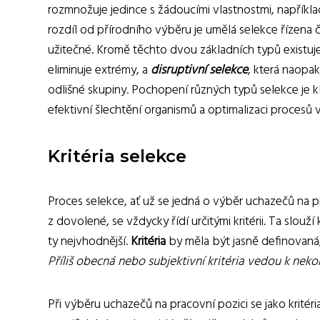
rozmnožuje jedince s žádoucími vlastnostmi, napříkla
rozdíl od přírodního výběru je umělá selekce řízena čl
užitečné. Kromě těchto dvou základních typů existuje
eliminuje extrémy, a
disruptivní selekce
, která naopa
odlišné skupiny. Pochopení různých typů selekce je k
efektivní šlechtění organismů a optimalizaci procesů 
Kritéria selekce
Proces selekce, ať už se jedná o výběr uchazečů na p
z dovolené, se vždycky řídí určitými kritérii. Ta slou
ty nejvhodnější.
Kritéria
by měla být jasně definovaná, 
Příliš obecná nebo subjektivní kritéria vedou k nek
Při výběru uchazečů na pracovní pozici se jako kritér