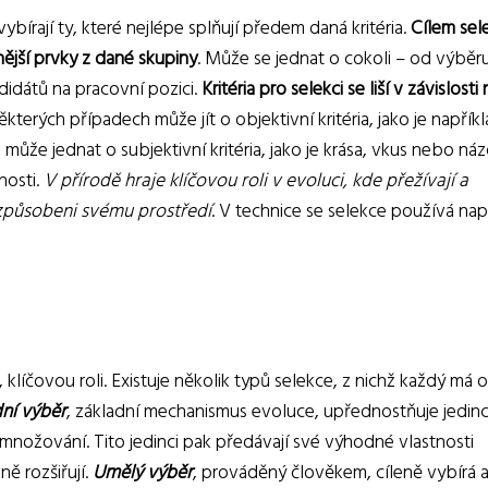
ybírají ty, které nejlépe splňují předem daná kritéria.
Cílem sel
nější prvky z dané skupiny
. Může se jednat o cokoli – od výběr
didátů na pracovní pozici.
Kritéria pro selekci se liší v závislosti 
některých případech může jít o objektivní kritéria, jako je napřík
ůže jednat o subjektivní kritéria, jako je krása, vkus nebo náz
nosti.
V přírodě hraje klíčovou roli v evoluci, kde přežívají a
řizpůsobeni svému prostředí
. V technice se selekce používá nap
 klíčovou roli. Existuje několik typů selekce, z nichž každý má o
dní výběr
, základní mechanismus evoluce, upřednostňuje jedinc
ozmnožování. Tito jedinci pak předávají své výhodné vlastnosti
ě rozšiřují.
Umělý výběr
, prováděný člověkem, cíleně vybírá 