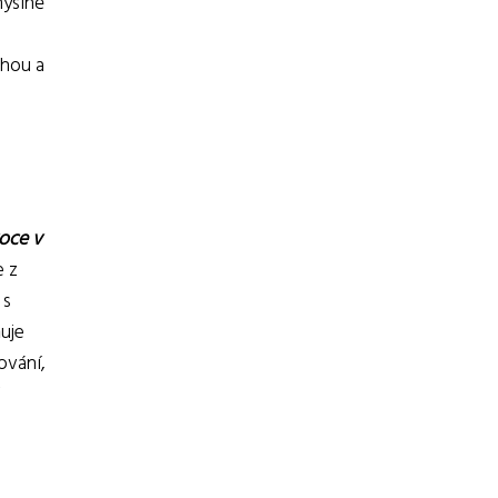
myslně
ahou a
oce v
e z
 s
uje
ování,