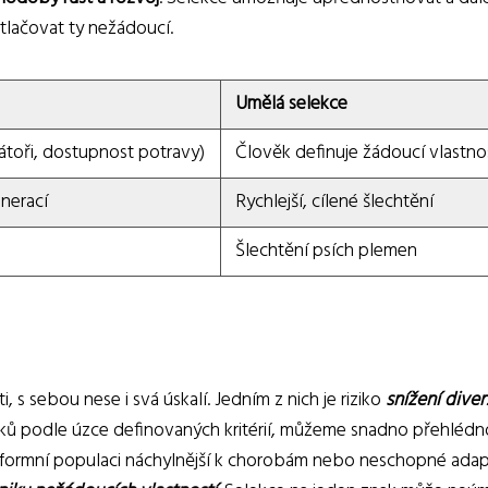
otlačovat ty nežádoucí.
Umělá selekce
dátoři, dostupnost potravy)
Člověk definuje žádoucí vlastno
nerací
Rychlejší, cílené šlechtění
Šlechtění psích plemen
, s sebou nese i svá úskalí. Jedním z nich je riziko
snížení diver
ků podle úzce definovaných kritérií, můžeme snadno přehlédn
uniformní populaci náchylnější k chorobám nebo neschopné ada