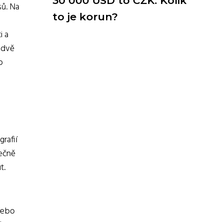
30 000 USD to CZK: Kolik
sů. Na
to je korun?
i a
 dvě
o
rafií
tečně
t.
 nebo