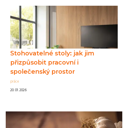
Stohovatelné stoly: jak jim
přizpůsobit pracovní i
společenský prostor
práce
20. 01. 2026