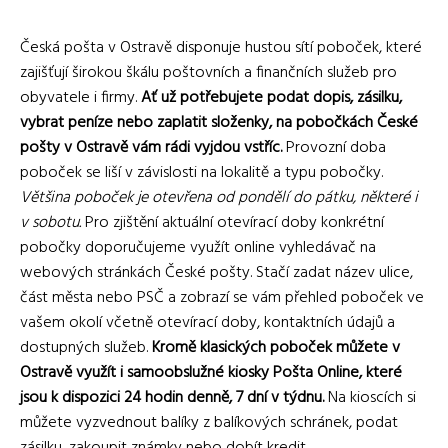
Česká pošta v Ostravě disponuje hustou sítí poboček, které
zajišťují širokou škálu poštovních a finančních služeb pro
obyvatele i firmy.
Ať už potřebujete podat dopis, zásilku,
vybrat peníze nebo zaplatit složenky, na pobočkách České
pošty v Ostravě vám rádi vyjdou vstříc.
Provozní doba
poboček se liší v závislosti na lokalitě a typu pobočky.
Většina poboček je otevřena od pondělí do pátku, některé i
v sobotu.
Pro zjištění aktuální otevírací doby konkrétní
pobočky doporučujeme využít online vyhledávač na
webových stránkách České pošty. Stačí zadat název ulice,
část města nebo PSČ a zobrazí se vám přehled poboček ve
vašem okolí včetně otevírací doby, kontaktních údajů a
dostupných služeb.
Kromě klasických poboček můžete v
Ostravě využít i samoobslužné kiosky Pošta Online, které
jsou k dispozici 24 hodin denně, 7 dní v týdnu.
Na kioscích si
můžete vyzvednout balíky z balíkových schránek, podat