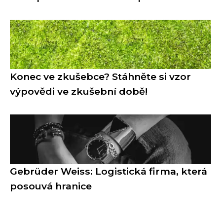
Konec ve zkušebce? Stáhněte si vzor
výpovědi ve zkušební době!
Gebrüder Weiss: Logistická firma, která
posouvá hranice