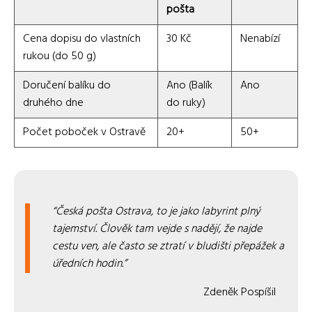
pošta
Cena dopisu do vlastních
30 Kč
Nenabízí
rukou (do 50 g)
Doručení balíku do
Ano (Balík
Ano
druhého dne
do ruky)
Počet poboček v Ostravě
20+
50+
Česká pošta Ostrava, to je jako labyrint plný
tajemství. Člověk tam vejde s nadějí, že najde
cestu ven, ale často se ztratí v bludišti přepážek a
úředních hodin.
Zdeněk Pospíšil