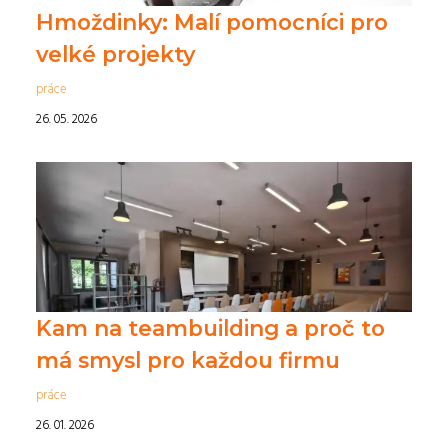
Hmoždinky: Malí pomocníci pro
velké projekty
práce
26. 05. 2026
Kam na teambuilding a proč to
má smysl pro každou firmu
práce
26. 01. 2026