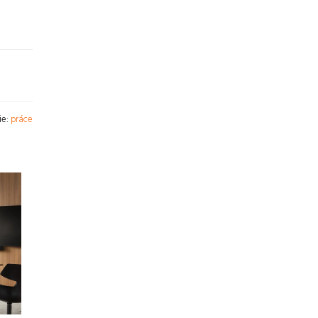
ie:
práce