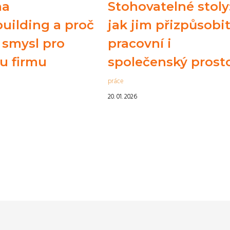
na
Stohovatelné stoly
uilding a proč
jak jim přizpůsobi
 smysl pro
pracovní i
u firmu
společenský prost
práce
20. 01. 2026