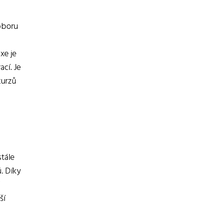
oboru
xe je
ací. Je
kurzů
stále
. Díky
ší