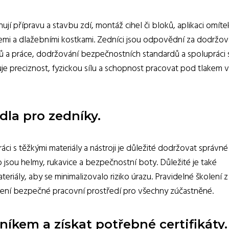
ují přípravu a stavbu zdí, montáž cihel či bloků, aplikaci omíte
cemi a dlažebními kostkami. Zedníci jsou odpovědní za dodržov
álů a práce, dodržování bezpečnostních standardů a spolupráci 
duje preciznost, fyzickou sílu a schopnost pracovat pod tlakem v
dla pro zedníky.
ráci s těžkými materiály a nástroji je důležité dodržovat správné
o jsou helmy, rukavice a bezpečnostní boty. Důležité je také
riály, aby se minimalizovalo riziko úrazu. Pravidelné školení z
žení bezpečné pracovní prostředí pro všechny zúčastněné.
níkem a získat potřebné certifikáty.