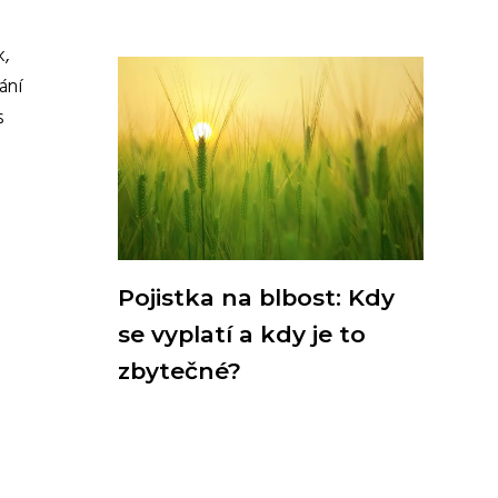
k,
ání
s
Pojistka na blbost: Kdy
se vyplatí a kdy je to
zbytečné?