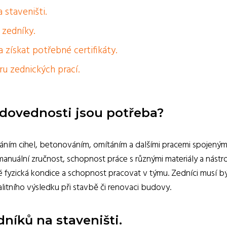
 staveništi.
 zedníky.
 získat potřebné certifikáty.
ru zednických prací.
 dovednosti jsou potřeba?
áním cihel, betonováním, omítáním a dalšími pracemi spojeným
nuální zručnost, schopnost práce s různými materiály a nástroj
ké fyzická kondice a schopnost pracovat v týmu. Zedníci musí b
valitního výsledku při stavbě či renovaci budovy.
níků na staveništi.