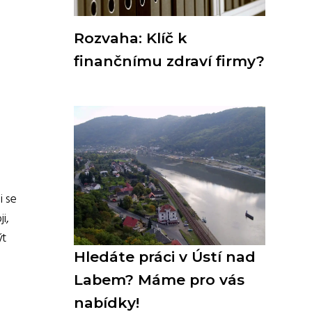
Rozvaha: Klíč k
finančnímu zdraví firmy?
i se
i,
ýt
Hledáte práci v Ústí nad
Labem? Máme pro vás
nabídky!