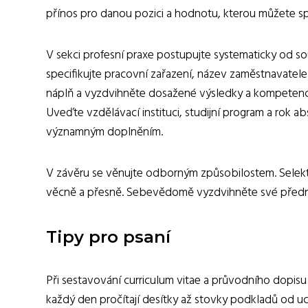
přínos pro danou pozici a hodnotu, kterou můžete sp
V sekci profesní praxe postupujte systematicky od s
specifikujte pracovní zařazení, název zaměstnavatel
náplň a vyzdvihněte dosažené výsledky a kompetence, 
Uveďte vzdělávací instituci, studijní program a rok ab
významným doplněním.
V závěru se věnujte odborným způsobilostem. Selektu
věcně a přesně. Sebevědomě vyzdvihněte své přednost
Tipy pro psaní
Při sestavování curriculum vitae a průvodního dopisu
každý den pročítají desítky až stovky podkladů od uc