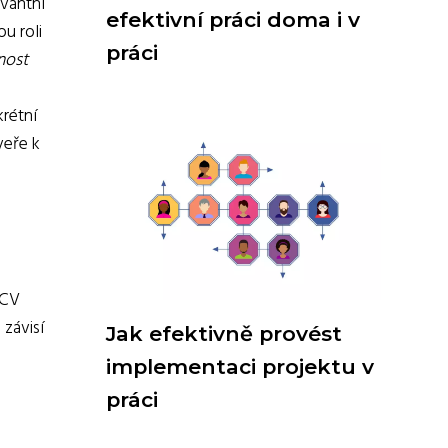
vantní
efektivní práci doma i v
u roli
práci
nost
krétní
veře k
 CV
 závisí
Jak efektivně provést
implementaci projektu v
práci