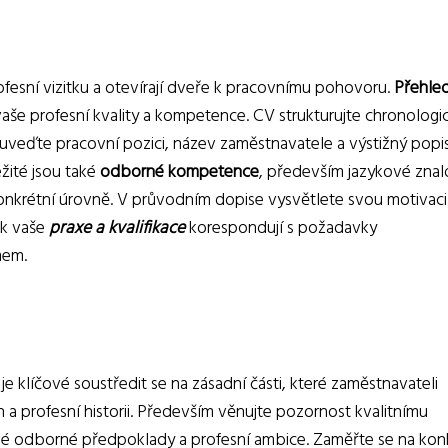
ofesní vizitku a otevírají dveře k pracovnímu pohovoru.
Přehle
aše profesní kvality a kompetence. CV strukturujte chronologi
 uveďte pracovní pozici, název zaměstnavatele a výstižný popi
žité jsou také
odborné kompetence
, především jazykové znalo
onkrétní úrovně. V průvodním dopise vysvětlete svou motivaci
ak vaše
praxe a kvalifikace
korespondují s požadavky
mem.
je klíčové soustředit se na zásadní části, které zaměstnavateli
 profesní historii. Především věnujte pozornost kvalitnímu
své odborné předpoklady a profesní ambice. Zaměřte se na kon