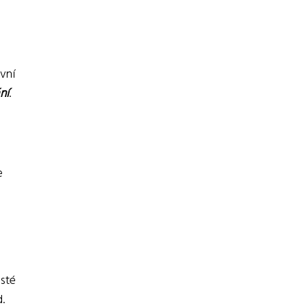
vní
ní
.
e
isté
.