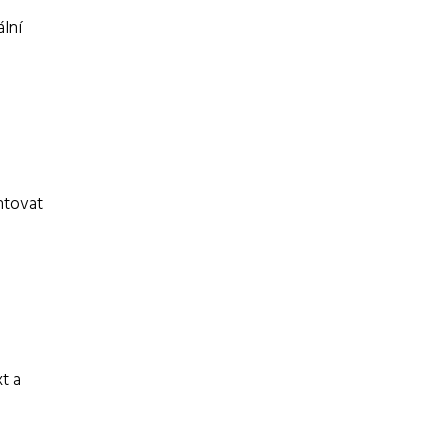
ální
ntovat
t a