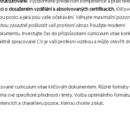
strukturované.
Vyzdvihněte především kompetence a praxi rele
ci o dosaženém vzdělání a absolvovaných certifikacích.
Klíčovo
ou pozici a jaká jsou vaše očekávání.
Věnujte maximální pozor
hou zásadně poškodit váš profesní obraz.
Použijte moderní
dokumentu. Investujte čas do přizpůsobení curriculum vitae kon
alitně zpracované CV je vaší profesní vizitkou a může otevřít d
racované curriculum vitae klíčovým dokumentem. Různé formáty
á své specifické přednosti i limity. Volba optimálního formátu
encích a charakteru pozice, kterou chcete získat.