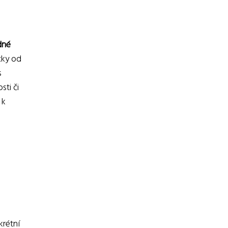
dné
cky od
s
sti či
 k
krétní