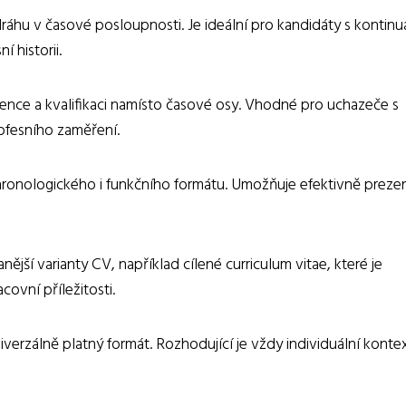
ráhu v časové posloupnosti. Je ideální pro kandidáty s kontinu
 historii.
nce a kvalifikaci namísto časové osy. Vhodné pro uchazeče s
ofesního zaměření.
hronologického i funkčního formátu. Umožňuje efektivně preze
nější varianty CV, například cílené curriculum vitae, které je
ovní příležitosti.
iverzálně platný formát. Rozhodující je vždy individuální kontex