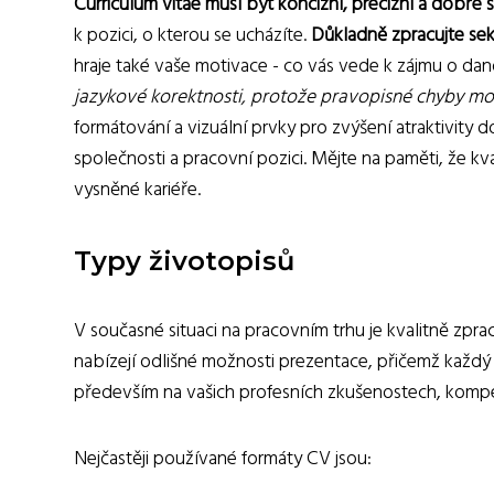
Curriculum vitae musí být koncizní, precizní a dobře 
k pozici, o kterou se ucházíte.
Důkladně zpracujte sek
hraje také vaše motivace - co vás vede k zájmu o dan
jazykové korektnosti, protože pravopisné chyby mo
formátování a vizuální prvky pro zvýšení atraktivity 
společnosti a pracovní pozici. Mějte na paměti, že kv
vysněné kariéře.
Typy životopisů
V současné situaci na pracovním trhu je kvalitně zp
nabízejí odlišné možnosti prezentace, přičemž každý m
především na vašich profesních zkušenostech, kompet
Nejčastěji používané formáty CV jsou: