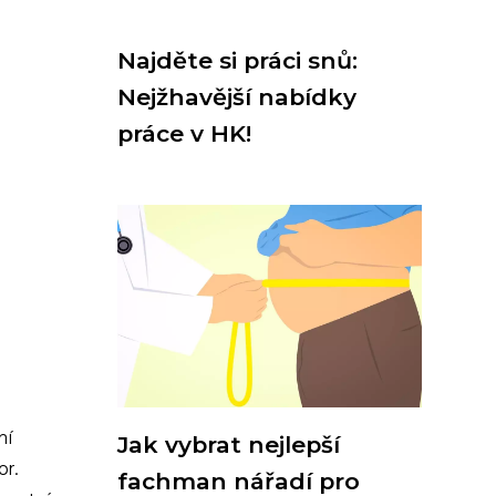
Najděte si práci snů:
Nejžhavější nabídky
práce v HK!
ní
Jak vybrat nejlepší
or.
fachman nářadí pro