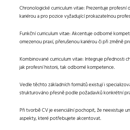
Chronologické curriculum vitae: Prezentuje profesní d
kariérou a pro pozice vyžadující prokazatelnou profesní
Funkční curriculum vitae: Akcentuje odborné kompete
omezenou praxí, přerušenou kariérou či při změně pr
Kombinované curriculum vitae: Integruje přednosti c
jak profesní historii, tak odborné kompetence.
Vedle těchto základních formátů existují i specializova
strukturováno přesně podle požadavků konkrétní prac
Při tvorbě CV je esenciální pochopit, že neexistuje un
aspekty, které potřebujete akcentovat.