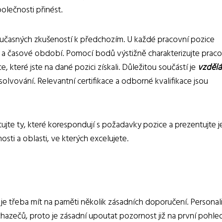
olečnosti přinést.
oučasných zkušeností k předchozím. U každé pracovní pozice
e a časové období. Pomocí bodů výstižně charakterizujte praco
které jste na dané pozici získali. Důležitou součástí je
vzdělá
solvování. Relevantní certifikace a odborné kvalifikace jsou
jte ty, které korespondují s požadavky pozice a prezentujte j
i a oblasti, ve kterých excelujete.
 je třeba mít na paměti několik zásadních doporučení. Personal
hazečů, proto je zásadní upoutat pozornost již na první pohled