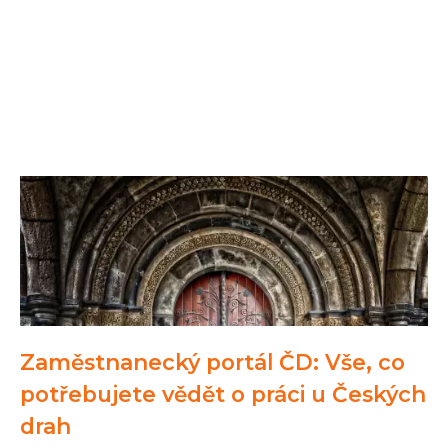
Zaměstnanecký portál ČD: Vše, co
potřebujete vědět o práci u Českých
drah