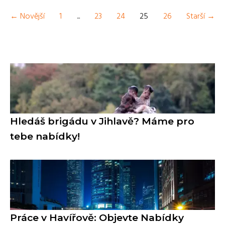
← Novější
1
...
23
24
25
26
Starší →
Hledáš brigádu v Jihlavě? Máme pro
tebe nabídky!
Práce v Havířově: Objevte Nabídky