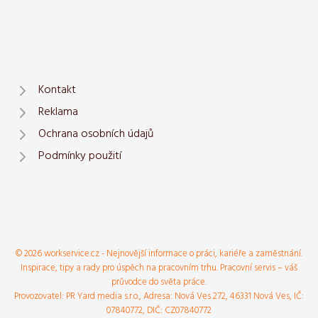
Kontakt
Reklama
Ochrana osobních údajů
Podmínky použití
© 2026 workservice.cz - Nejnovější informace o práci, kariéře a zaměstnání.
Inspirace, tipy a rady pro úspěch na pracovním trhu. Pracovní servis – váš
průvodce do světa práce.
Provozovatel: PR Yard media s.r.o., Adresa: Nová Ves 272, 46331 Nová Ves, IČ:
07840772, DIČ: CZ07840772