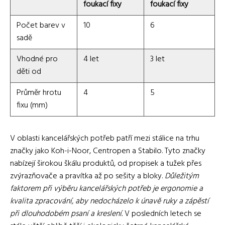
foukací fixy
foukací fixy
Počet barev v
10
6
sadě
Vhodné pro
4 let
3 let
děti od
Průměr hrotu
4
5
fixu (mm)
V oblasti kancelářských potřeb patří mezi stálice na trhu
značky jako Koh-i-Noor, Centropen a Stabilo. Tyto značky
nabízejí širokou škálu produktů, od propisek a tužek přes
zvýrazňovače a pravítka až po sešity a bloky.
Důležitým
faktorem při výběru kancelářských potřeb je ergonomie a
kvalita zpracování, aby nedocházelo k únavě ruky a zápěstí
při dlouhodobém psaní a kreslení.
V posledních letech se