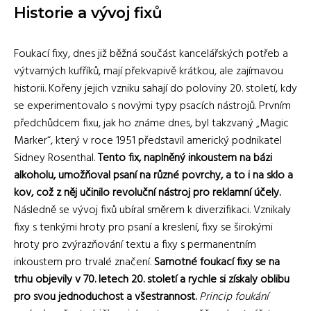
Historie a vývoj fixů
Foukací fixy, dnes již běžná součást kancelářských potřeb a
výtvarných kufříků, mají překvapivě krátkou, ale zajímavou
historii. Kořeny jejich vzniku sahají do poloviny 20. století, kdy
se experimentovalo s novými typy psacích nástrojů. Prvním
předchůdcem fixu, jak ho známe dnes, byl takzvaný „Magic
Marker“, který v roce 1951 představil americký podnikatel
Sidney Rosenthal.
Tento fix, naplněný inkoustem na bázi
alkoholu, umožňoval psaní na různé povrchy, a to i na sklo a
kov, což z něj učinilo revoluční nástroj pro reklamní účely.
Následně se vývoj fixů ubíral směrem k diverzifikaci. Vznikaly
fixy s tenkými hroty pro psaní a kreslení, fixy se širokými
hroty pro zvýrazňování textu a fixy s permanentním
inkoustem pro trvalé značení.
Samotné foukací fixy se na
trhu objevily v 70. letech 20. století a rychle si získaly oblibu
pro svou jednoduchost a všestrannost.
Princip foukání