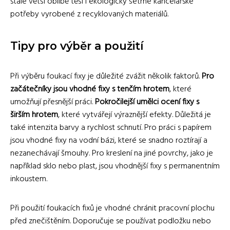
stále větší oblibě těší i ekologicky šetrné kancelářské
potřeby vyrobené z recyklovaných materiálů.
Tipy pro výběr a použití
Při výběru foukací fixy je důležité zvážit několik faktorů.
Pro
začátečníky jsou vhodné fixy s tenčím hrotem
, které
umožňují přesnější práci.
Pokročilejší umělci ocení fixy s
širším hrotem
, které vytvářejí výraznější efekty. Důležitá je
také intenzita barvy a rychlost schnutí. Pro práci s papírem
jsou vhodné fixy na vodní bázi, které se snadno roztírají a
nezanechávají šmouhy. Pro kreslení na jiné povrchy, jako je
například sklo nebo plast, jsou vhodnější fixy s permanentním
inkoustem.
Při použití foukacích fixů je vhodné chránit pracovní plochu
před znečištěním. Doporučuje se používat podložku nebo