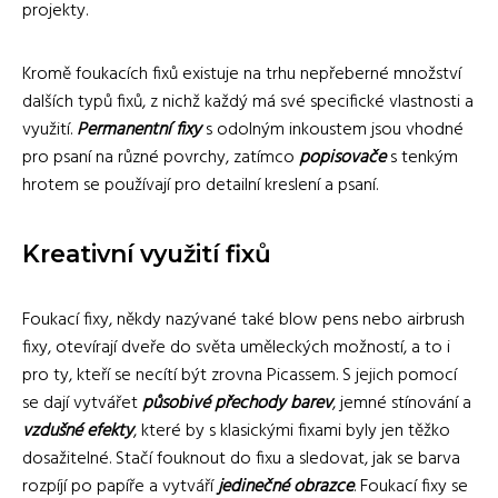
projekty.
Kromě foukacích fixů existuje na trhu nepřeberné množství
dalších typů fixů, z nichž každý má své specifické vlastnosti a
využití.
Permanentní fixy
s odolným inkoustem jsou vhodné
pro psaní na různé povrchy, zatímco
popisovače
s tenkým
hrotem se používají pro detailní kreslení a psaní.
Kreativní využití fixů
Foukací fixy, někdy nazývané také blow pens nebo airbrush
fixy, otevírají dveře do světa uměleckých možností, a to i
pro ty, kteří se necítí být zrovna Picassem. S jejich pomocí
se dají vytvářet
působivé přechody barev
, jemné stínování a
vzdušné efekty
, které by s klasickými fixami byly jen těžko
dosažitelné. Stačí fouknout do fixu a sledovat, jak se barva
rozpíjí po papíře a vytváří
jedinečné obrazce
. Foukací fixy se