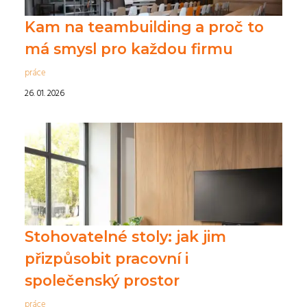
Kam na teambuilding a proč to
má smysl pro každou firmu
práce
26. 01. 2026
Stohovatelné stoly: jak jim
přizpůsobit pracovní i
společenský prostor
práce