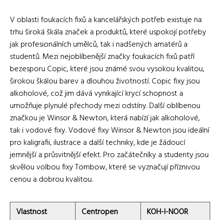
V oblasti foukacích fixů a kancelářských potřeb existuje na
trhu široká škála značek a produktů, které uspokojí potřeby
jak profesionálních umělců, tak i nadšených amatérů a
studentů. Mezi nejoblíbenější značky foukacích fixů patří
bezesporu Copic, které jsou známé svou vysokou kvalitou,
širokou škálou barev a dlouhou životností. Copic fixy jsou
alkoholové, což jim dává vynikající krycí schopnost a
umožňuje plynulé přechody mezi odstíny. Další oblíbenou
značkou je Winsor & Newton, která nabízí jak alkoholové,
tak i vodové fixy. Vodové fixy Winsor & Newton jsou ideální
pro kaligrafii, ilustrace a další techniky, kde je žádoucí
jemnější a průsvitnější efekt. Pro začátečníky a studenty jsou
skvělou volbou fixy Tombow, které se vyznačují příznivou
cenou a dobrou kvalitou.
Vlastnost
Centropen
KOH-I-NOOR