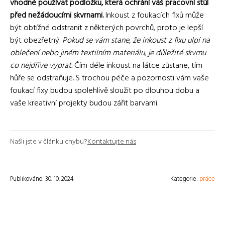
vhodné používat podložku, která ochrání váš pracovní stůl
před nežádoucími skvrnami.
Inkoust z foukacích fixů může
být obtížné odstranit z některých povrchů, proto je lepší
být obezřetný.
Pokud se vám stane, že inkoust z fixu ulpí na
oblečení nebo jiném textilním materiálu, je důležité skvrnu
co nejdříve vyprat.
Čím déle inkoust na látce zůstane, tím
hůře se odstraňuje. S trochou péče a pozornosti vám vaše
foukací fixy budou spolehlivě sloužit po dlouhou dobu a
vaše kreativní projekty budou zářit barvami.
Našli jste v článku chybu?
Kontaktujte nás
Publikováno: 30. 10. 2024
Kategorie:
práce