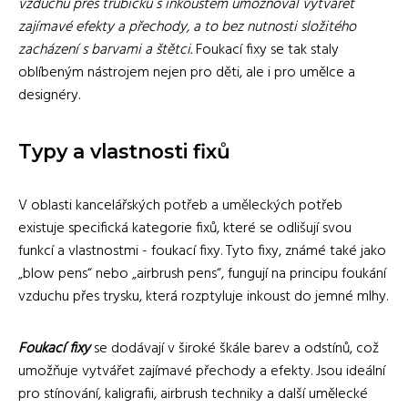
vzduchu přes trubičku s inkoustem umožňoval vytvářet
zajímavé efekty a přechody, a to bez nutnosti složitého
zacházení s barvami a štětci.
Foukací fixy se tak staly
oblíbeným nástrojem nejen pro děti, ale i pro umělce a
designéry.
Typy a vlastnosti fixů
V oblasti kancelářských potřeb a uměleckých potřeb
existuje specifická kategorie fixů, které se odlišují svou
funkcí a vlastnostmi - foukací fixy. Tyto fixy, známé také jako
„blow pens“ nebo „airbrush pens“, fungují na principu foukání
vzduchu přes trysku, která rozptyluje inkoust do jemné mlhy.
Foukací fixy
se dodávají v široké škále barev a odstínů, což
umožňuje vytvářet zajímavé přechody a efekty. Jsou ideální
pro stínování, kaligrafii, airbrush techniky a další umělecké