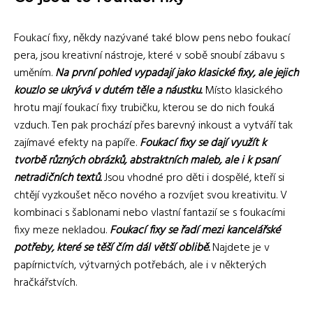
Foukací fixy, někdy nazývané také blow pens nebo foukací
pera, jsou kreativní nástroje, které v sobě snoubí zábavu s
uměním.
Na první pohled vypadají jako klasické fixy, ale jejich
kouzlo se ukrývá v dutém těle a náustku.
Místo klasického
hrotu mají foukací fixy trubičku, kterou se do nich fouká
vzduch. Ten pak prochází přes barevný inkoust a vytváří tak
zajímavé efekty na papíře.
Foukací fixy se dají využít k
tvorbě různých obrázků, abstraktních maleb, ale i k psaní
netradičních textů.
Jsou vhodné pro děti i dospělé, kteří si
chtějí vyzkoušet něco nového a rozvíjet svou kreativitu. V
kombinaci s šablonami nebo vlastní fantazií se s foukacími
fixy meze nekladou.
Foukací fixy se řadí mezi kancelářské
potřeby, které se těší čím dál větší oblibě.
Najdete je v
papírnictvích, výtvarných potřebách, ale i v některých
hračkářstvích.