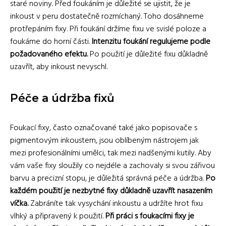
staré noviny. Před foukáním je důležité se ujistit, že je
inkoust v peru dostatečně rozmíchaný. Toho dosáhneme
protřepáním fixy. Při foukání držíme fixu ve svislé poloze a
foukáme do horní části.
Intenzitu foukání regulujeme podle
požadovaného efektu.
Po použití je důležité fixu důkladně
uzavřít, aby inkoust nevyschl.
Péče a údržba fixů
Foukací fixy, často označované také jako popisovače s
pigmentovým inkoustem, jsou oblíbeným nástrojem jak
mezi profesionálními umělci, tak mezi nadšenými kutily. Aby
vám vaše fixy sloužily co nejdéle a zachovaly si svou zářivou
barvu a precizní stopu, je důležitá správná péče a údržba.
Po
každém použití je nezbytné fixy důkladně uzavřít nasazením
víčka.
Zabráníte tak vysychání inkoustu a udržíte hrot fixu
vlhký a připravený k použití.
Při práci s foukacími fixy je