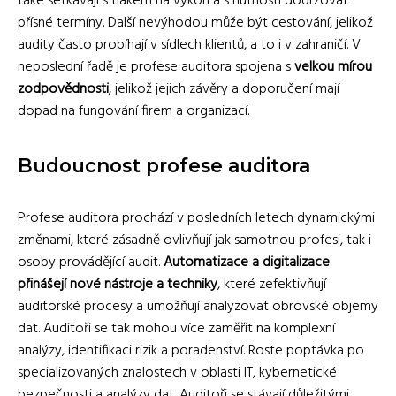
také setkávají s tlakem na výkon a s nutností dodržovat
přísné termíny. Další nevýhodou může být cestování, jelikož
audity často probíhají v sídlech klientů, a to i v zahraničí. V
neposlední řadě je profese auditora spojena s
velkou mírou
zodpovědnosti
, jelikož jejich závěry a doporučení mají
dopad na fungování firem a organizací.
Budoucnost profese auditora
Profese auditora prochází v posledních letech dynamickými
změnami, které zásadně ovlivňují jak samotnou profesi, tak i
osoby provádějící audit.
Automatizace a digitalizace
přinášejí nové nástroje a techniky
, které zefektivňují
auditorské procesy a umožňují analyzovat obrovské objemy
dat. Auditoři se tak mohou více zaměřit na komplexní
analýzy, identifikaci rizik a poradenství. Roste poptávka po
specializovaných znalostech v oblasti IT, kybernetické
bezpečnosti a analýzy dat. Auditoři se stávají důležitými