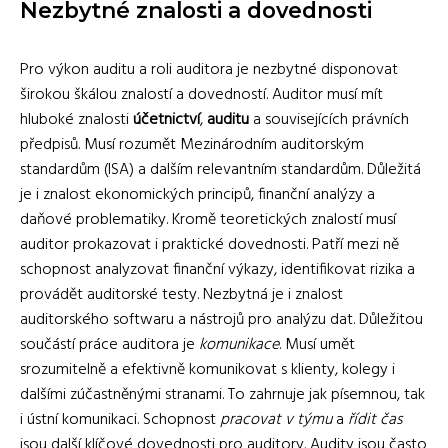
Nezbytné znalosti a dovednosti
Pro výkon auditu a roli auditora je nezbytné disponovat
širokou škálou znalostí a dovedností. Auditor musí mít
hluboké znalosti
účetnictví
,
auditu
a souvisejících právních
předpisů. Musí rozumět Mezinárodním auditorským
standardům (ISA) a dalším relevantním standardům. Důležitá
je i znalost ekonomických principů, finanční analýzy a
daňové problematiky. Kromě teoretických znalostí musí
auditor prokazovat i praktické dovednosti. Patří mezi ně
schopnost analyzovat finanční výkazy, identifikovat rizika a
provádět auditorské testy. Nezbytná je i znalost
auditorského softwaru a nástrojů pro analýzu dat. Důležitou
součástí práce auditora je
komunikace
. Musí umět
srozumitelně a efektivně komunikovat s klienty, kolegy i
dalšími zúčastněnými stranami. To zahrnuje jak písemnou, tak
i ústní komunikaci. Schopnost
pracovat v týmu
a
řídit čas
jsou další klíčové dovednosti pro auditory. Audity jsou často