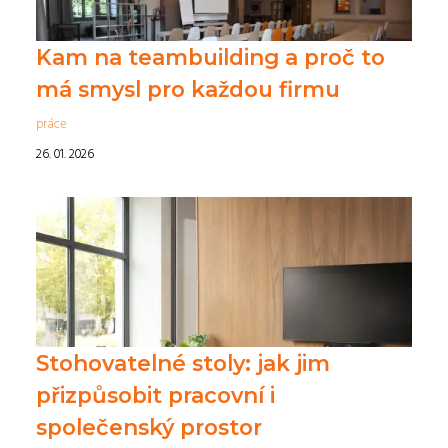
Kam na teambuilding a proč to
má smysl pro každou firmu
práce
26. 01. 2026
Stohovatelné stoly: jak jim
přizpůsobit pracovní i
společenský prostor