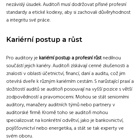
nezávislý úsudek. Auditoři musí dodržovat přísné profesní
standardy a etické kodexy, aby si zachovali důvěryhodnost
a integritu své práce.
Kariérní postup a růst
Pro auditory je
kariérní postup a profesní růst
nedílnou
součástí jejich kariéry. Auditoři získávají cenné zkušenosti a
znalosti v oblasti účetnictví, financí, daní a auditu, což jim
otevírá dveře k různým kariérním cestám. S narůstající praxí a
složitostí auditů se auditoři posouvají na vyšší pozice s větší
zodpovědností a pravomocemi. Mohou se stát seniorními
auditory, manažery auditních týmů nebo partnery v
auditorské firmě. Kromě toho se auditoři mohou
specializovat na konkrétní odvětví, jako je bankovnictví,
pojišťovnictví nebo energetika, a stát se tak experty ve
svém oboru.