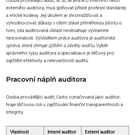
Osoba provádějící audit, ať už se jedná o interního nebo
externího auditora, musí splňovat přísné profesní standardy
a etické kodexy. Její úkolem je shromažďovat a
vyhodnocovat důkazy s cílem získat přiměřenou jistotu o
tom, zda auditovaná oblast neobsahuje významné
nesrovnalosti.
Výsledkem práce auditora je auditorská
zpráva, která shrnuje zjištění a závěry auditu.
Výběr
správného typu auditora a specializace je klíčový pro
zajištění efektivity a relevantnosti auditu.
Pracovní náplň auditora
Osoba provádějící audit, často označovaná jako auditor,
hraje klíčovou roli v zajišťování finanční transparentnosti a
integrity.
Vlastnost
Interní auditor
Externí auditor