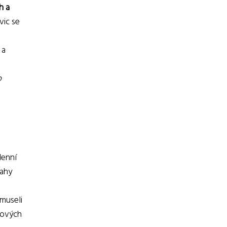
h a
vic se
 a
o
denní
rahy
museli
hových