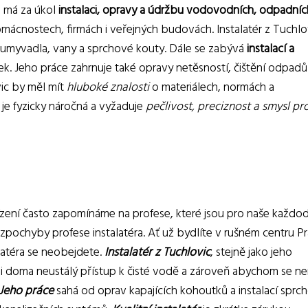
r, má za úkol
instalaci, opravy a údržbu vodovodních, odpadníc
omácnostech, firmách i veřejných budovách. Instalatér z Tuchlo
y, umyvadla, vany a sprchové kouty. Dále se zabývá
instalací a
k. Jeho práce zahrnuje také opravy netěsností, čištění odpadů
vic by měl mít
hluboké znalosti
o materiálech, normách a
 je fyzicky náročná a vyžaduje
pečlivost, preciznost a smysl pr
ízení často zapomínáme na profese, které jsou pro naše každo
zpochyby profese instalatéra. Ať už bydlíte v rušném centru P
latéra se neobejdete.
Instalatér z Tuchlovic
, stejně jako jeho
li doma neustálý přístup k čisté vodě a zároveň abychom se ne
Jeho práce
sahá od oprav kapajících kohoutků a instalací sprc