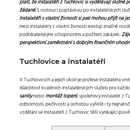
platí, že instalatéři z Tuchlovic si vydělávají slušné
žádané.
S rostoucí poptávkou po instalatérských služb
Instalatéři s vlastní živností si pak mohou přijít na je
mezi instalatéry s vlastní živností existují značné rozd
podnikatelskými schopnostmi a počtem zakázek.
Záje
perspektivní zaměstnání s dobrým finančním ohodn
Tuchlovice a instalatéři
V Tuchlovicích a jejich okolí je profese instalatéra 
důležitost kvalitních instalatérských služeb pro každ
sanity
nebo
montáž topení
, spolehlivý instalatér z 
odborností, pečlivostí a ochotou vyřešit i ty nejnároč
vzdělání se instalatéři z Tuchlovic těší vynikající pově