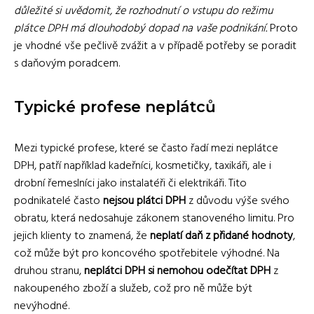
důležité si uvědomit, že rozhodnutí o vstupu do režimu
plátce DPH má dlouhodobý dopad na vaše podnikání.
Proto
je vhodné vše pečlivě zvážit a v případě potřeby se poradit
s daňovým poradcem.
Typické profese neplátců
Mezi typické profese, které se často řadí mezi neplátce
DPH, patří například kadeřníci, kosmetičky, taxikáři, ale i
drobní řemeslníci jako instalatéři či elektrikáři. Tito
podnikatelé často
nejsou plátci DPH
z důvodu výše svého
obratu, která nedosahuje zákonem stanoveného limitu. Pro
jejich klienty to znamená, že
neplatí daň z přidané hodnoty
,
což může být pro koncového spotřebitele výhodné. Na
druhou stranu,
neplátci DPH si nemohou odečítat DPH
z
nakoupeného zboží a služeb, což pro ně může být
nevýhodné.