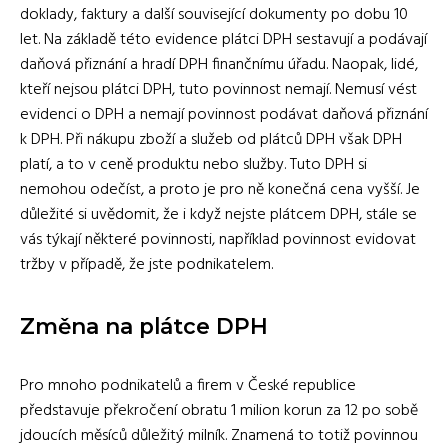
doklady, faktury a další související dokumenty po dobu 10
let. Na základě této evidence plátci DPH sestavují a podávají
daňová přiznání a hradí DPH finančnímu úřadu. Naopak, lidé,
kteří nejsou plátci DPH, tuto povinnost nemají. Nemusí vést
evidenci o DPH a nemají povinnost podávat daňová přiznání
k DPH. Při nákupu zboží a služeb od plátců DPH však DPH
platí, a to v ceně produktu nebo služby. Tuto DPH si
nemohou odečíst, a proto je pro ně konečná cena vyšší. Je
důležité si uvědomit, že i když nejste plátcem DPH, stále se
vás týkají některé povinnosti, například povinnost evidovat
tržby v případě, že jste podnikatelem.
Změna na plátce DPH
Pro mnoho podnikatelů a firem v České republice
představuje překročení obratu 1 milion korun za 12 po sobě
jdoucích měsíců důležitý milník. Znamená to totiž povinnou