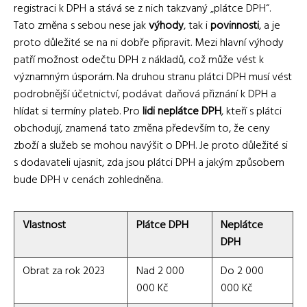
registraci k DPH a stává se z nich takzvaný „plátce DPH“.
Tato změna s sebou nese jak
výhody
, tak i
povinnosti
, a je
proto důležité se na ni dobře připravit. Mezi hlavní výhody
patří možnost odečtu DPH z nákladů, což může vést k
významným úsporám. Na druhou stranu plátci DPH musí vést
podrobnější účetnictví, podávat daňová přiznání k DPH a
hlídat si termíny plateb. Pro
lidi neplátce DPH
, kteří s plátci
obchodují, znamená tato změna především to, že ceny
zboží a služeb se mohou navýšit o DPH. Je proto důležité si
s dodavateli ujasnit, zda jsou plátci DPH a jakým způsobem
bude DPH v cenách zohledněna.
Vlastnost
Plátce DPH
Neplátce
DPH
Obrat za rok 2023
Nad 2 000
Do 2 000
000 Kč
000 Kč