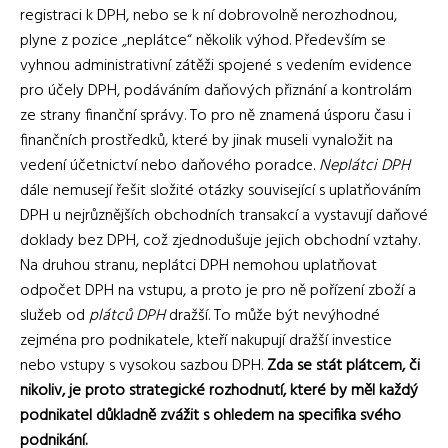
registraci k DPH, nebo se k ní dobrovolně nerozhodnou,
plyne z pozice „neplátce“ několik výhod. Především se
vyhnou administrativní zátěži spojené s vedením evidence
pro účely DPH, podáváním daňových přiznání a kontrolám
ze strany finanční správy. To pro ně znamená úsporu času i
finančních prostředků, které by jinak museli vynaložit na
vedení účetnictví nebo daňového poradce.
Neplátci DPH
dále nemusejí řešit složité otázky související s uplatňováním
DPH u nejrůznějších obchodních transakcí a vystavují daňové
doklady bez DPH, což zjednodušuje jejich obchodní vztahy.
Na druhou stranu, neplátci DPH nemohou uplatňovat
odpočet DPH na vstupu, a proto je pro ně pořízení zboží a
služeb od
plátců DPH
dražší. To může být nevýhodné
zejména pro podnikatele, kteří nakupují dražší investice
nebo vstupy s vysokou sazbou DPH.
Zda se stát plátcem, či
nikoliv, je proto strategické rozhodnutí, které by měl každý
podnikatel důkladně zvážit s ohledem na specifika svého
podnikání.