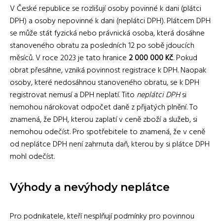
V České republice se rozlišují osoby povinné k dani (plátci
DPH) a osoby nepovinné k dani (neplátci DPH). Plátcem DPH
se může stát fyzická nebo právnická osoba, která dosáhne
stanoveného obratu za posledních 12 po sobě jdoucích
měsíců. V roce 2023 je tato hranice
2 000 000 Kč
. Pokud
obrat přesáhne, vzniká povinnost registrace k DPH. Naopak
osoby, které nedosáhnou stanoveného obratu, se k DPH
registrovat nemusí a DPH neplatí. Tito
neplátci DPH
si
nemohou nárokovat odpočet daně z přijatých plnění. To
znamená, že DPH, kterou zaplatí v ceně zboží a služeb, si
nemohou odečíst. Pro spotřebitele to znamená, že v ceně
od neplátce DPH není zahrnuta daň, kterou by si plátce DPH
mohl odečíst.
Výhody a nevýhody neplátce
Pro podnikatele, kteří nesplňují podmínky pro povinnou