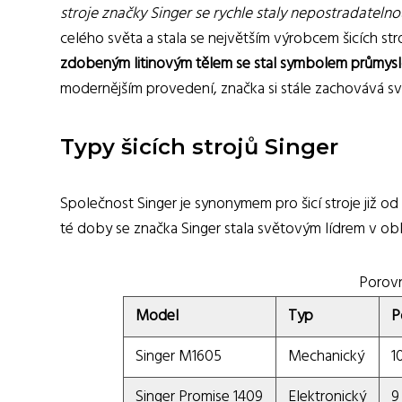
stroje značky Singer se rychle staly nepostradateln
celého světa a stala se největším výrobcem šicích str
zdobeným litinovým tělem se stal symbolem průmysl
modernějším provedení, značka si stále zachovává svo
Typy šicích strojů Singer
Společnost Singer je synonymem pro šicí stroje již od 
té doby se značka Singer stala světovým lídrem v oblast
Porovn
Model
Typ
P
Singer M1605
Mechanický
1
Singer Promise 1409
Elektronický
9