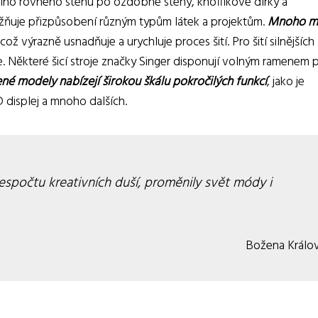
dního rovného stehu po ozdobné stehy, knoflíkové dírky a
ožňuje přizpůsobení různým typům látek a projektům.
Mnoho m
 což výrazně usnadňuje a urychluje proces šití. Pro šití silnějších
ce. Některé šicí stroje značky Singer disponují volným ramenem 
é modely nabízejí širokou škálu pokročilých funkcí
, jako je
 displej a mnoho dalších.
 nespočtu kreativních duší, proměnily svět módy i
Božena Králo