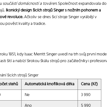
ou součástí domácností a továren.
Společnost expandovala do
ojů.
Ikonický design šicích strojů Singer s nožním pohonem a
ové revoluce.
Ačkoliv se dnes šicí stroje Singer vyrábějí v
u pověst kvality a tradice.
roku 1851, kdy Isaac Merritt Singer uvedl na trh svůj první mode
i šití a nabízí širokou škálu strojů pro začátečníky i profesioná
ání šicích strojů Singer
očet stehů
Automatická knoflíková dírka
Cena (Kč)
0
Ne
3 990
Ano
5 990