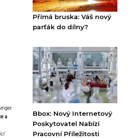
Přímá bruska: Váš nový
parťák do dílny?
Singer
Bbox: Nový Internetový
ce a
Poskytovatel Nabízí
icí
Pracovní Příležitosti