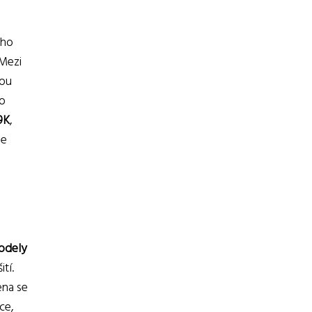
oho
 Mezi
vou
po
9K
,
se
odely
tí.
cena se
ce,