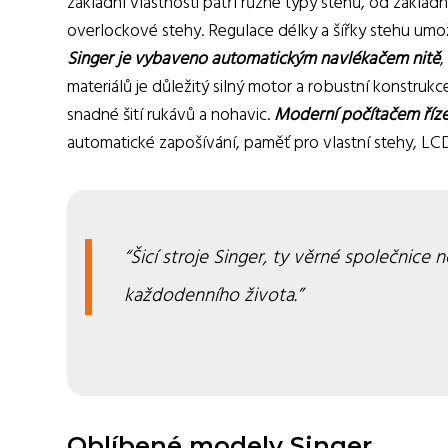
základní vlastnosti patří různé typy stehů, od zákla
overlockové stehy. Regulace délky a šířky stehu um
Singer je vybaveno automatickým navlékačem nitě
,
materiálů je důležitý silný motor a robustní konstruk
snadné šití rukávů a nohavic.
Moderní počítačem řízen
automatické zapošívání, paměť pro vlastní stehy, LCD
Šicí stroje Singer, ty věrné společnice
každodenního života.
Oblíbené modely Singer