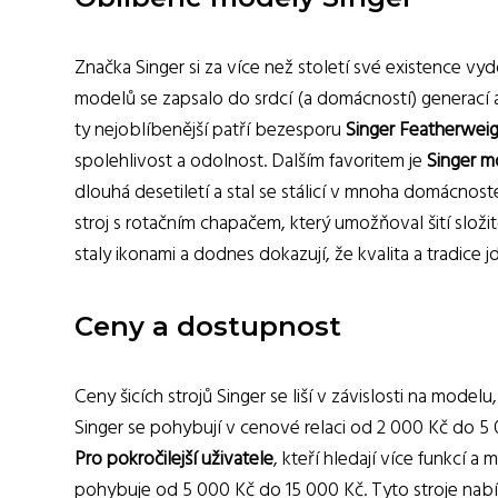
Značka Singer si za více než století své existence vy
modelů se zapsalo do srdcí (a domácností) generací 
ty nejoblíbenější patří bezesporu
Singer Featherweig
spolehlivost a odolnost. Dalším favoritem je
Singer m
dlouhá desetiletí a stal se stálicí v mnoha domácnost
stroj s rotačním chapačem, který umožňoval šití složi
staly ikonami a dodnes dokazují, že kvalita a tradice j
Ceny a dostupnost
Ceny šicích strojů Singer se liší v závislosti na modelu
Singer se pohybují v cenové relaci od 2 000 Kč do 5 0
Pro pokročilejší uživatele
, kteří hledají více funkcí a 
pohybuje od 5 000 Kč do 15 000 Kč. Tyto stroje nabíze