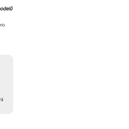
odelů
pro
vá