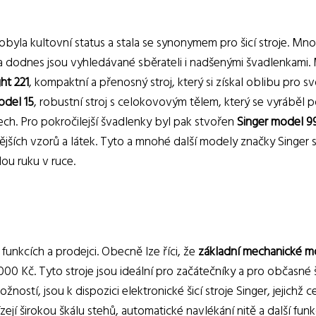
dobyla kultovní status a stala se synonymem pro šicí stroje. Mn
a dodnes jsou vyhledávané sběrateli i nadšenými švadlenkami.
ht 221
, kompaktní a přenosný stroj, který si získal oblibu pro s
odel 15
, robustní stroj s celokovovým tělem, který se vyráběl 
ech. Pro pokročilejší švadlenky byl pak stvořen
Singer model 9
tějších vzorů a látek. Tyto a mnohé další modely značky Singer 
dou ruku v ruce.
, funkcích a prodejci. Obecně lze říci, že
základní mechanické m
00 Kč. Tyto stroje jsou ideální pro začátečníky a pro občasné ši
možností, jsou k dispozici elektronické šicí stroje Singer, jejichž 
jí širokou škálu stehů, automatické navlékání nitě a další funk