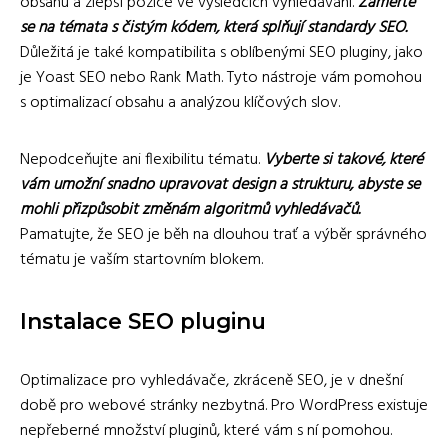
obsahu a zlepší pozice ve výsledcích vyhledávání.
Zaměřte
se na témata s čistým kódem, která splňují standardy SEO.
Důležitá je také kompatibilita s oblíbenými SEO pluginy, jako
je Yoast SEO nebo Rank Math. Tyto nástroje vám pomohou
s optimalizací obsahu a analýzou klíčových slov.
Nepodceňujte ani flexibilitu tématu.
Vyberte si takové, které
vám umožní snadno upravovat design a strukturu, abyste se
mohli přizpůsobit změnám algoritmů vyhledávačů.
Pamatujte, že SEO je běh na dlouhou trať a výběr správného
tématu je vaším startovním blokem.
Instalace SEO pluginu
Optimalizace pro vyhledávače, zkráceně SEO, je v dnešní
době pro webové stránky nezbytná. Pro WordPress existuje
nepřeberné množství pluginů, které vám s ní pomohou.