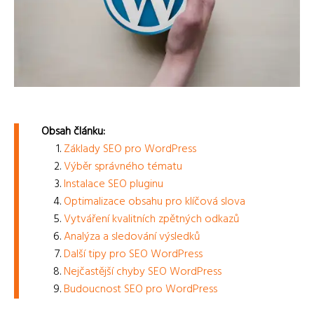
Obsah článku:
Základy SEO pro WordPress
Výběr správného tématu
Instalace SEO pluginu
Optimalizace obsahu pro klíčová slova
Vytváření kvalitních zpětných odkazů
Analýza a sledování výsledků
Další tipy pro SEO WordPress
Nejčastější chyby SEO WordPress
Budoucnost SEO pro WordPress