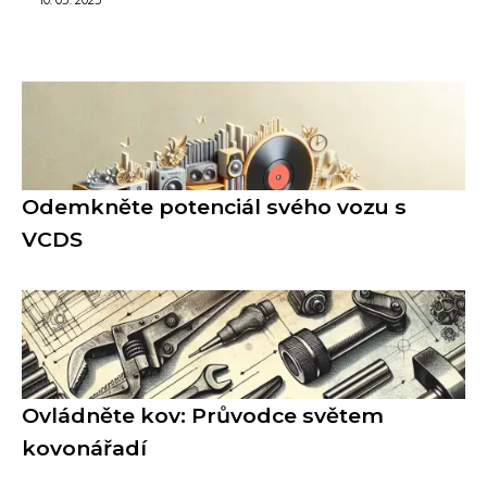
10. 05. 2025
Odemkněte potenciál svého vozu s
VCDS
Ovládněte kov: Průvodce světem
kovonářadí