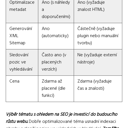
Optimalizace
Ano (s náhledy
Ano (vyžaduje
metadat
a
znalost HTML)
doporučeními)
Generování
Ano
Částečně (vyžaduje
XML
(automaticky)
plugin nebo manuální
Sitemap
tvorbu)
Sledování
Často ano (v
Ne (vyžaduje externí
pozic ve
placených
nástroje)
vyhledávání
verzích)
Cena
Zdarma až
Zdarma (vyžaduje
placené (dle
čas a znalosti)
funkcí)
Výběr tématu s ohledem na SEO je investicí do budoucího
růstu webu.
Dobře optimalizované téma usnadní indexaci