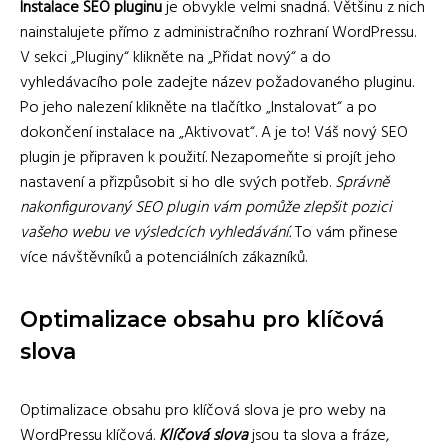
Instalace SEO pluginu
je obvykle velmi snadná. Většinu z nich
nainstalujete přímo z administračního rozhraní WordPressu.
V sekci „Pluginy“ klikněte na „Přidat nový“ a do
vyhledávacího pole zadejte název požadovaného pluginu.
Po jeho nalezení klikněte na tlačítko „Instalovat“ a po
dokončení instalace na „Aktivovat“. A je to! Váš nový SEO
plugin je připraven k použití. Nezapomeňte si projít jeho
nastavení a přizpůsobit si ho dle svých potřeb.
Správně
nakonfigurovaný SEO plugin vám pomůže zlepšit pozici
vašeho webu ve výsledcích vyhledávání.
To vám přinese
více návštěvníků a potenciálních zákazníků.
Optimalizace obsahu pro klíčová
slova
Optimalizace obsahu pro klíčová slova je pro weby na
WordPressu klíčová.
Klíčová slova
jsou ta slova a fráze,