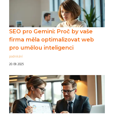
SEO pro Gemini: Proč by vaše
firma měla optimalizovat web
pro umělou inteligenci
podnikání
20. 09. 2025