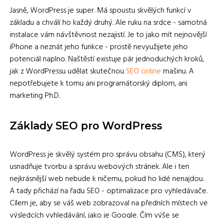
Jasně, WordPress je super. Má spoustu skvělých funkcí v
základu a chválí ho každý druhý. Ale ruku na srdce - samotná
instalace vám návštěvnost nezajistí. Je to jako mít nejnovější
iPhone a neznát jeho funkce - prostě nevyužijete jeho
potenciál naplno. Naštěstí existuje pár jednoduchých kroků,
jak z WordPressu udělat skutečnou
SEO online
mašinu. A
nepotřebujete k tomu ani programátorský diplom, ani
marketing Ph.D.
Základy SEO pro WordPress
WordPress je skvělý systém pro správu obsahu (CMS), který
usnadňuje tvorbu a správu webových stránek. Ale i ten
nejkrásnější web nebude k ničemu, pokud ho lidé nenajdou.
A tady přichází na řadu SEO - optimalizace pro vyhledávače.
Cílem je, aby se váš web zobrazoval na předních místech ve
výsledcích vyhledávání, jako je Google. Čím výše se