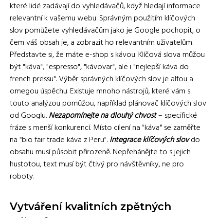
které lidé zadávají do vyhledávačů, když hledají informace
relevantní k vašemu webu. Správným použitím klíčových
slov pomůžete vyhledávačům jako je Google pochopit, o
čem váš obsah je, a zobrazit ho relevantním uživatelům.
Představte si, že máte e-shop s kávou. Klíčová slova můžou
být "káva", "espresso", "kávovar", ale i "nejlepší káva do
french pressu". Výběr správných klíčových slov je alfou a
omegou úspěchu. Existuje mnoho nástrojů, které vám s
touto analýzou pomůžou, například plánovač klíčových slov
od Googlu.
Nezapomínejte na dlouhý chvost
– specifické
fráze s menší konkurencí. Místo cílení na "káva" se zaměřte
na "bio fair trade káva z Peru".
Integrace klíčových slov
do
obsahu musí působit přirozeně. Nepřehánějte to s jejich
hustotou, text musí být čtivý pro návštěvníky, ne pro
roboty.
Vytváření kvalitních zpětných