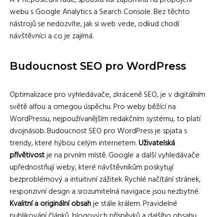
A v neposlední řadě, spousta lidí zapomíná na propojení
webu s Google Analytics a Search Console. Bez těchto
nástrojů se nedozvíte, jak si web vede, odkud chodí
návštěvníci a co je zajímá.
Budoucnost SEO pro WordPress
Optimalizace pro vyhledávače, zkráceně SEO, je v digitálním
světě alfou a omegou úspěchu. Pro weby běžící na
WordPressu, nejpoužívanějším redakčním systému, to platí
dvojnásob. Budoucnost SEO pro WordPress je spjata s
trendy, které hýbou celým internetem.
Uživatelská
přívětivost
je na prvním místě. Google a další vyhledávače
upřednostňují weby, které návštěvníkům poskytují
bezproblémový a intuitivní zážitek. Rychlé načítání stránek,
responzivní design a srozumitelná navigace jsou nezbytné.
Kvalitní a originální obsah
je stále králem. Pravidelné
publikování článků, blogových příspěvků a dalšího obsahu,