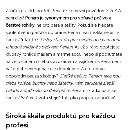
Značka psacích potřeb Penam? To nezní povědomě, že? A
není divu!
Penam je synonymem pro voňavé pečivo a
čerstvé rohlíky
, ne pro pera a sešity. Pokud ale hledáte
spolehlivého parťáka do práce, Penam vás nezklame ani v
kanceláři. Jak to?
Svižný start do pracovního dne vám dodá
lahodná snídaně s pečivem Penam.
Ať už si ráno dopřejete
křupavý rohlík s máslem a marmeládou, nebo si pochutnáte
na celozrnném chlebu s avokádem a vajíčkem, s Penamem
načerpáte energii na celé dopoledne. A co teprve
odpolední pauza s kolegy?
Sladké pečivo Penam, jako jsou
třeba koláče, buchty nebo šátečky, vám zaručeně zlepší
náladu a dodá sílu do další práce.
Penam zkrátka patří ke
kancelářskému životu stejně tak, jako propiska a počítač.
Široká škála produktů pro každou
profesi