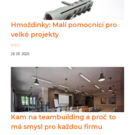
Hmoždinky: Malí pomocníci pro
velké projekty
práce
26. 05. 2026
Kam na teambuilding a proč to
má smysl pro každou firmu