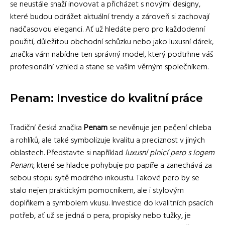
se neustále snaží inovovat a přicházet s novými designy,
které budou odrážet aktuální trendy a zároveň si zachovají
nadčasovou eleganci. Ať už hledáte pero pro každodenní
použití, důležitou obchodní schůzku nebo jako luxusní dárek,
značka vám nabídne ten správný model, který podtrhne váš
profesionální vzhled a stane se vaším věrným společníkem.
Penam: Investice do kvalitní práce
Tradiční česká značka
Penam
se nevěnuje jen pečení chleba
a rohlíků, ale také symbolizuje kvalitu a preciznost v jiných
oblastech. Představte si například
luxusní plnicí pero s logem
Penam
, které se hladce pohybuje po papíře a zanechává za
sebou stopu sytě modrého inkoustu. Takové pero by se
stalo nejen praktickým pomocníkem, ale i stylovým
doplňkem a symbolem vkusu. Investice do kvalitních psacích
potřeb, ať už se jedná o pera, propisky nebo tužky, je