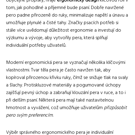
obyčejné propisky, hraje
ergonomický design
klíčovou roli v
tom, jak pohodlné a příjemné bude psaní. Dobře navržené
pero padne přirozeně do ruky, minimalizuje napětí a únavu a
umožňuje plynulé a čisté tahy. Značky psacích potřeb si
stále více uvědomují důležitost ergonomie a investují do
výzkumu a vývoje, aby vytvořily pera, která splňují
individuální potřeby uživatelů.
Moderní ergonomická pera se vyznačují několika klíčovými
vlastnostmi. Tvar těla pera je často navržen tak, aby
kopíroval přirozenou křivku ruky, čímž se snižuje tlak na svaly
a šlachy. Protiskluzové materiály a pogumované úchopy
zajišťují pevný úchop a zabraňují klouzání pera v ruce, a to i
při delším psaní. Některá pera mají také nastavitelnou
hmotnost a vyvážení, což umožňuje uživatelům
přizpůsobit
pero svým preferencím
.
Výběr správného ergonomického pera je individuální