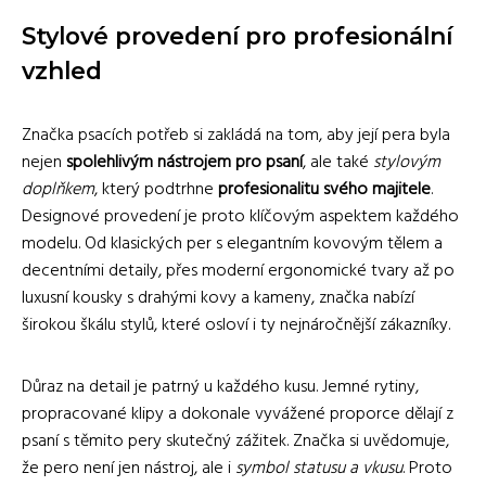
Stylové provedení pro profesionální
vzhled
Značka psacích potřeb si zakládá na tom, aby její pera byla
nejen
spolehlivým nástrojem pro psaní
, ale také
stylovým
doplňkem
, který podtrhne
profesionalitu svého majitele
.
Designové provedení je proto klíčovým aspektem každého
modelu. Od klasických per s elegantním kovovým tělem a
decentními detaily, přes moderní ergonomické tvary až po
luxusní kousky s drahými kovy a kameny, značka nabízí
širokou škálu stylů, které osloví i ty nejnáročnější zákazníky.
Důraz na detail je patrný u každého kusu. Jemné rytiny,
propracované klipy a dokonale vyvážené proporce dělají z
psaní s těmito pery skutečný zážitek. Značka si uvědomuje,
že pero není jen nástroj, ale i
symbol statusu a vkusu
. Proto