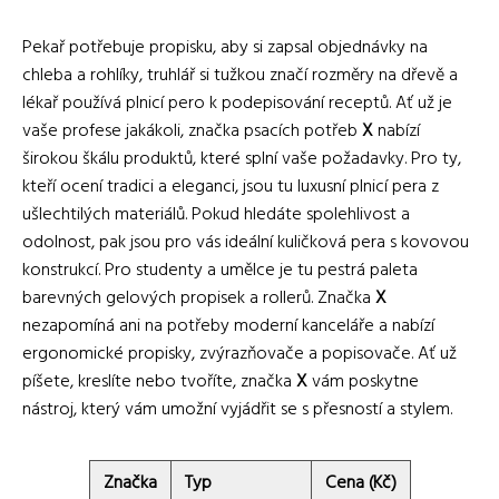
Pekař potřebuje propisku, aby si zapsal objednávky na
chleba a rohlíky, truhlář si tužkou značí rozměry na dřevě a
lékař používá plnicí pero k podepisování receptů. Ať už je
vaše profese jakákoli, značka psacích potřeb
X
nabízí
širokou škálu produktů, které splní vaše požadavky. Pro ty,
kteří ocení tradici a eleganci, jsou tu luxusní plnicí pera z
ušlechtilých materiálů. Pokud hledáte spolehlivost a
odolnost, pak jsou pro vás ideální kuličková pera s kovovou
konstrukcí. Pro studenty a umělce je tu pestrá paleta
barevných gelových propisek a rollerů. Značka
X
nezapomíná ani na potřeby moderní kanceláře a nabízí
ergonomické propisky, zvýrazňovače a popisovače. Ať už
píšete, kreslíte nebo tvoříte, značka
X
vám poskytne
nástroj, který vám umožní vyjádřit se s přesností a stylem.
Značka
Typ
Cena (Kč)