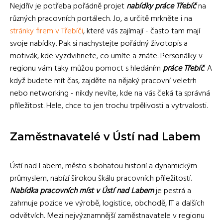
Nejdřív je potřeba pořádně projet
nabídky práce Třebíč
na
různých pracovních portálech. Jo, a určitě mrkněte i na
stránky firem v Třebíči
, které vás zajímají - často tam mají
svoje nabídky. Pak si nachystejte pořádný životopis a
motivák, kde vyzdvihnete, co umíte a znáte. Personálky v
regionu vám taky můžou pomoct s hledáním
práce Třebíč
. A
když budete mít čas, zajděte na nějaký pracovní veletrh
nebo networking - nikdy nevíte, kde na vás čeká ta správná
příležitost. Hele, chce to jen trochu trpělivosti a vytrvalosti.
Zaměstnavatelé v Ústí nad Labem
Ústí nad Labem, město s bohatou historií a dynamickým
průmyslem, nabízí širokou škálu pracovních příležitostí.
Nabídka pracovních míst v Ústí nad Labem
je pestrá a
zahrnuje pozice ve výrobě, logistice, obchodě, IT a dalších
odvětvích. Mezi nejvýznamnější zaměstnavatele v regionu