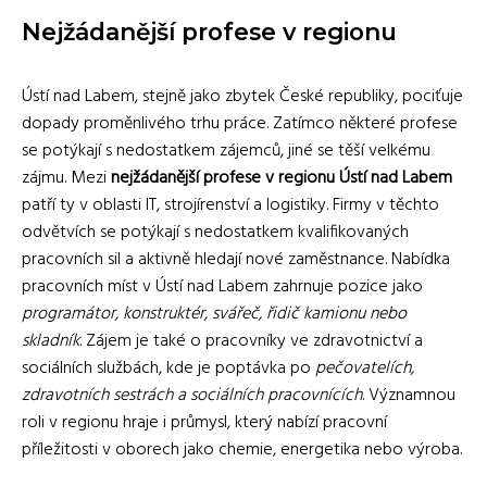
Nejžádanější profese v regionu
Ústí nad Labem, stejně jako zbytek České republiky, pociťuje
dopady proměnlivého trhu práce. Zatímco některé profese
se potýkají s nedostatkem zájemců, jiné se těší velkému
zájmu. Mezi
nejžádanější profese v regionu Ústí nad Labem
patří ty v oblasti IT, strojírenství a logistiky. Firmy v těchto
odvětvích se potýkají s nedostatkem kvalifikovaných
pracovních sil a aktivně hledají nové zaměstnance. Nabídka
pracovních míst v Ústí nad Labem zahrnuje pozice jako
programátor, konstruktér, svářeč, řidič kamionu nebo
skladník
. Zájem je také o pracovníky ve zdravotnictví a
sociálních službách, kde je poptávka po
pečovatelích,
zdravotních sestrách a sociálních pracovnících
. Významnou
roli v regionu hraje i průmysl, který nabízí pracovní
příležitosti v oborech jako chemie, energetika nebo výroba.