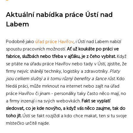
Aktuální nabídka práce Ústí nad
Labem
Podobně jako
úřad práce Havířov
, i Ústí nad Labem nabízí
spoustu pracovních možností.
Ať už koukáte po práci ve
fabrice, službách nebo třeba v ajťáku, je z čeho vybírat.
Když
se ptáte na úřadu práce Havířov nebo tady v Ústí, zjistíte, že
firmy nejvíc shánějí techniky, logistiky a zdravotníky.
Platy
jsou celkem slušný a k tomu různý benefity a šance růst.
Kdo
hledá práci, může mrknout na internet nebo zajít na úřad
práce Havířov či jinam - personálky taky často něco mají, no
a firmy inzerují i na svých webovkách.
Fakt se vyplatí
sledovat, co je kde novýho, a když vás něco zaujme, tak do
toho jít.
Ústí se fakt rozjíždí a kdo chce makat, ten si tu svoje
místečko určitě najde.