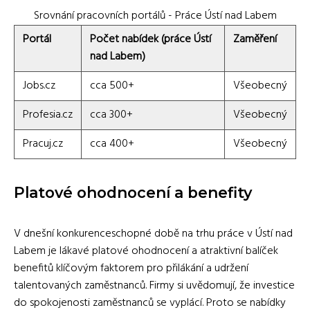
Srovnání pracovních portálů - Práce Ústí nad Labem
Portál
Počet nabídek (práce Ústí
Zaměření
nad Labem)
Jobs.cz
cca 500+
Všeobecný
Profesia.cz
cca 300+
Všeobecný
Pracuj.cz
cca 400+
Všeobecný
Platové ohodnocení a benefity
V dnešní konkurenceschopné době na trhu práce v Ústí nad
Labem je lákavé platové ohodnocení a atraktivní balíček
benefitů klíčovým faktorem pro přilákání a udržení
talentovaných zaměstnanců. Firmy si uvědomují, že investice
do spokojenosti zaměstnanců se vyplácí. Proto se nabídky