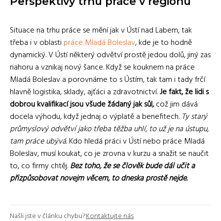
Perspektivy trhu práce v regionu
Situace na trhu práce se mění jak v Ústí nad Labem, tak
třeba i v oblasti
práce Mladá Boleslav
, kde je to hodně
dynamický. V Ústí některý odvětví prostě jedou dolů, jiný zas
nahoru a vznikaj nový šance. Když se kouknem na práce
Mladá Boleslav a porovnáme to s Ústím, tak tam i tady frčí
hlavně logistika, sklady, ajťáci a zdravotnictví.
Je fakt, že lidi s
dobrou kvalifikací jsou všude žádaný jak sůl,
což jim dává
docela výhodu, když jednaj o výplatě a benefitech.
Ty starý
průmyslový odvětví jako třeba těžba uhlí, to už je na ústupu,
tam práce ubývá.
Kdo hledá práci v Ústí nebo práce Mladá
Boleslav, musí koukat, co je zrovna v kurzu a snažit se naučit
to, co firmy chtěj.
Bez toho, že se člověk bude dál učit a
přizpůsobovat novejm věcem, to dneska prostě nejde.
Našli jste v článku chybu?
Kontaktujte nás