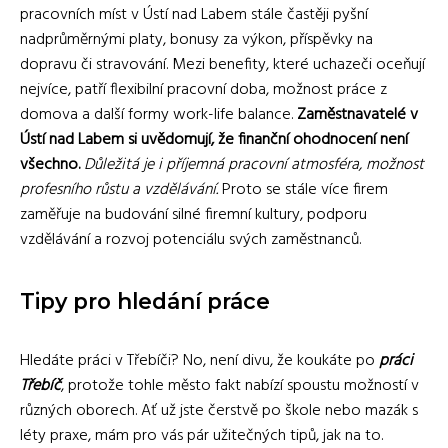
pracovních míst v Ústí nad Labem stále častěji pyšní
nadprůměrnými platy, bonusy za výkon, příspěvky na
dopravu či stravování. Mezi benefity, které uchazeči oceňují
nejvíce, patří flexibilní pracovní doba, možnost práce z
domova a další formy work-life balance.
Zaměstnavatelé v
Ústí nad Labem si uvědomují, že finanční ohodnocení není
všechno.
Důležitá je i příjemná pracovní atmosféra, možnost
profesního růstu a vzdělávání.
Proto se stále více firem
zaměřuje na budování silné firemní kultury, podporu
vzdělávání a rozvoj potenciálu svých zaměstnanců.
Tipy pro hledání práce
Hledáte práci v Třebíči? No, není divu, že koukáte po
práci
Třebíč
, protože tohle město fakt nabízí spoustu možností v
různých oborech. Ať už jste čerstvě po škole nebo mazák s
léty praxe, mám pro vás pár užitečných tipů, jak na to.