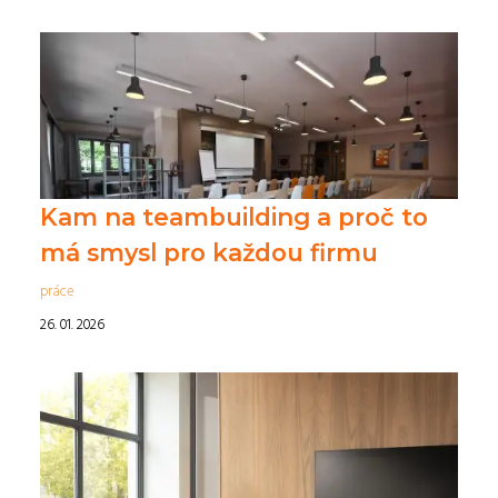
Kam na teambuilding a proč to
má smysl pro každou firmu
práce
26. 01. 2026