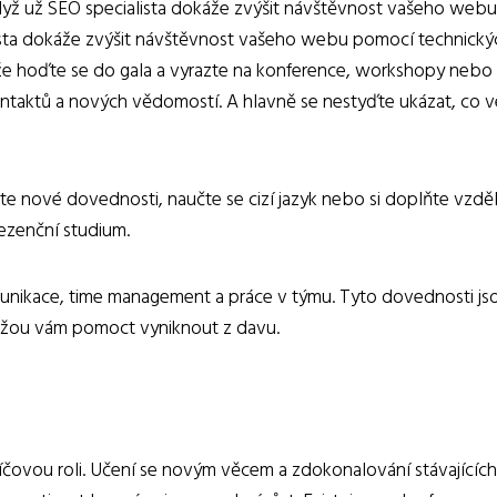
 Když už SEO specialista dokáže zvýšit návštěvnost vašeho webu
ista dokáže zvýšit návštěvnost vašeho webu pomocí technický
akže hoďte se do gala a vyrazte na konference, workshopy nebo
ontaktů a nových vědomostí. A hlavně se nestyďte ukázat, co v
ejte nové dovednosti, naučte se cizí jazyk nebo si doplňte vzděl
ezenční studium.
unikace, time management a práce v týmu. Tyto dovednosti js
můžou vám pomoct vyniknout z davu.
líčovou roli. Učení se novým věcem a zdokonalování stávajících