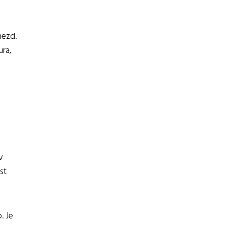
mezd.
ura,
v
st
. Je