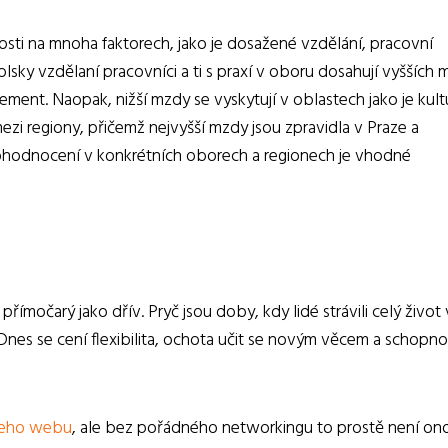
losti na mnoha faktorech, jako je dosažené vzdělání, pracovní
lsky vzdělaní pracovníci a ti s praxí v oboru dosahují vyšších 
ment. Naopak, nižší mzdy se vyskytují v oblastech jako je kult
i mezi regiony, přičemž nejvyšší mzdy jsou zpravidla v Praze a
m ohodnocení v konkrétních oborech a regionech je vhodné
ímočarý jako dřív. Pryč jsou doby, kdy lidé strávili celý život 
 Dnes se cení flexibilita, ochota učit se novým věcem a schopno
ašeho webu
, ale bez pořádného networkingu to prostě není ono