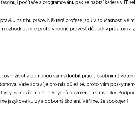
ascinují počítače a programování, pak se nabízí kariéra v IT se
poptávku na trhu práce. Některé profese jsou v současnosti velm
ním rozhodnutím je proto vhodné provést důkladný průzkum a zjis
racovní život a pomohou vám skloubit práci s osobním životem
z domova. Vaše zdraví je pro nás důležité, proto vám poskytnem
ktivity. Samozřejmostí je 5 týdnů dovolené a stravenky. Podpo
íme jazykové kurzy a odborná školení. Věříme, že spokojení