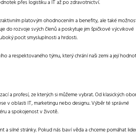
dnotek přes logistiku a IT až po zdravotnictví.
 atraktivním platovým ohodnocením a benefity, ale také možnos
uje do rozvoje svých členů a poskytuje jim špičkové výcvikové
luboký pocit smysluplnosti a hrdosti.
ního a respektovaného týmu, který chrání naši zemi a její hodnot
ací a profesí, ze kterých si můžeme vybrat. Od klasických obo
ofese v oblasti IT, marketingu nebo designu. Výběr té správné
iéru a spokojenost v životě.
lent a silné stránky. Pokud nás baví věda a chceme pomáhat lid