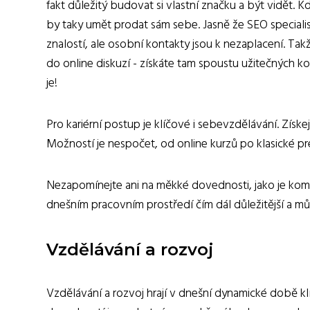
fakt důležitý budovat si vlastní značku a být vidět.
by taky umět prodat sám sebe. Jasně že SEO special
znalostí, ale osobní kontakty jsou k nezaplacení. T
do online diskuzí - získáte tam spoustu užitečných k
je!
Pro kariérní postup je klíčové i sebevzdělávání. Získ
Možností je nespočet, od online kurzů po klasické pr
Nezapomínejte ani na měkké dovednosti, jako je kom
dnešním pracovním prostředí čím dál důležitější a 
Vzdělávání a rozvoj
Vzdělávání a rozvoj hrají v dnešní dynamické době k