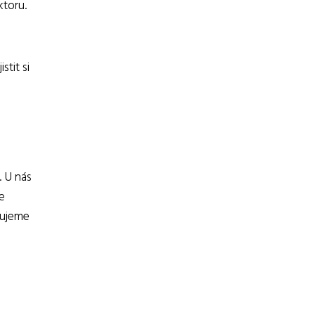
ktoru.
i
tit si
. U nás
e
rujeme