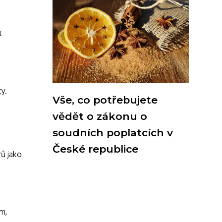
t
y.
Vše, co potřebujete
vědět o zákonu o
soudních poplatcích v
České republice
rů jako
em,