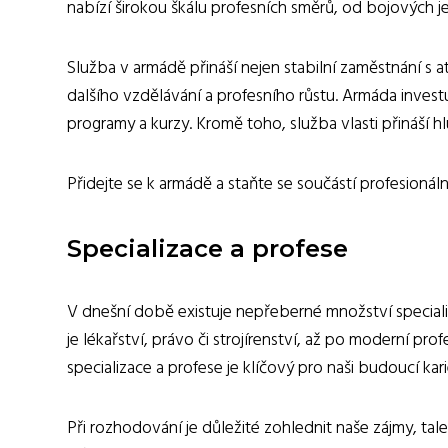
nabízí širokou škálu profesních směrů, od bojových je
Služba v armádě přináší nejen stabilní zaměstnání s
dalšího vzdělávání a profesního růstu. Armáda invest
programy a kurzy. Kromě toho, služba vlasti přináší h
Přidejte se k armádě a staňte se součástí profesionál
Specializace a profese
V dnešní době existuje nepřeberné množství specializ
je lékařství, právo či strojírenství, až po moderní pr
specializace a profese je klíčový pro naši budoucí kar
Při rozhodování je důležité zohlednit naše zájmy, ta