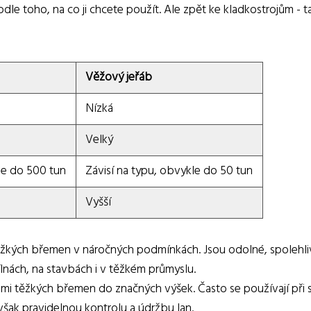
dle toho, na co ji chcete použít. Ale zpět ke kladkostrojům - t
Věžový jeřáb
Nízká
Velký
le do 500 tun
Závisí na typu, obvykle do 50 tun
Vyšší
 těžkých břemen v náročných podmínkách. Jsou odolné, spolehli
ílnách, na stavbách i v těžkém průmyslu.
lmi těžkých břemen do značných výšek. Často se používají při
šak pravidelnou kontrolu a údržbu lan.