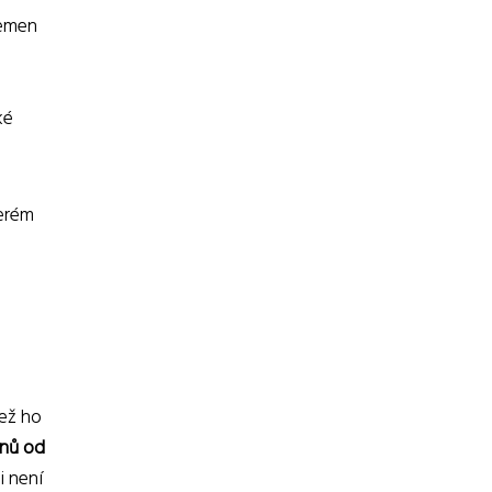
řemen
ké
terém
Než ho
nů od
i není