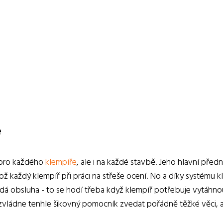
ě
 pro každého
klempíře
, ale i na každé stavbě. Jeho hlavní předn
což každý klempíř při práci na střeše ocení. No a díky systému k
ládá obsluha - to se hodí třeba když klempíř potřebuje vytáhno
a, zvládne tenhle šikovný pomocník zvedat pořádně těžké věci, 