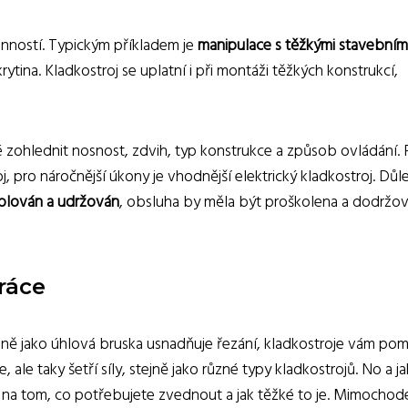
činností. Typickým příkladem je
manipulace s těžkými stavebním
rytina. Kladkostroj se uplatní i při montáži těžkých konstrukcí,
té zohlednit nosnost, zdvih, typ konstrukce a způsob ovládání. 
 pro náročnější úkony je vhodnější elektrický kladkostroj. Důle
rolován a udržován
, obsluha by měla být proškolena a dodržov
ráce
ně jako úhlová bruska usnadňuje řezání, kladkostroje vám po
e, ale taky šetří síly, stejně jako různé typy kladkostrojů. No a j
 na tom, co potřebujete zvednout a jak těžké to je. Mimochod