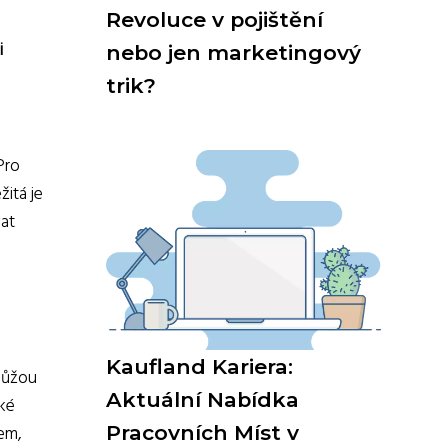
Revoluce v pojištění
i
nebo jen marketingový
trik?
Pro
žitá je
at
Kaufland Kariera:
můžou
Aktuální Nabídka
aké
em,
Pracovních Míst v