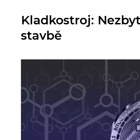
Kladkostroj: Nezb
stavbě