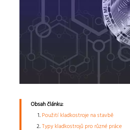
Obsah článku:
Použití kladkostroje na stavbě
Typy kladkostrojů pro různé práce