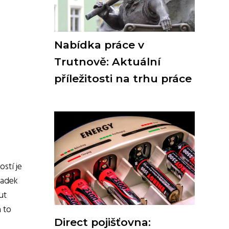
Nabídka práce v
Trutnově: Aktuální
příležitosti na trhu práce
ostí je
ladek
ut
a to
Direct pojišťovna: