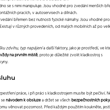
adno se s nimi manipuluje. Jsou vhodné pro zvedání menších b
ntážních pracích, v autoservisech a dílnách.
 zvedání břemen bez nutnosti fyzické námahy. Jsou vhodné pro
Existují v různých provedeních, od malých mobilních až po vel
šku zdvihu, typ napájení
a další faktory, jako je prostředí, ve k
vždy na prvním místě
, proto je důležité zvolit kladkostroj s
kyny.
sluhu
pestření práce, i při práci s kladkostrojem musíte být pečliví. 
t se
návodem k obsluze
a držet se všech
bezpečnostních poky
te tomu věnovat pozornost. Před každým použitím koukněte, jestl