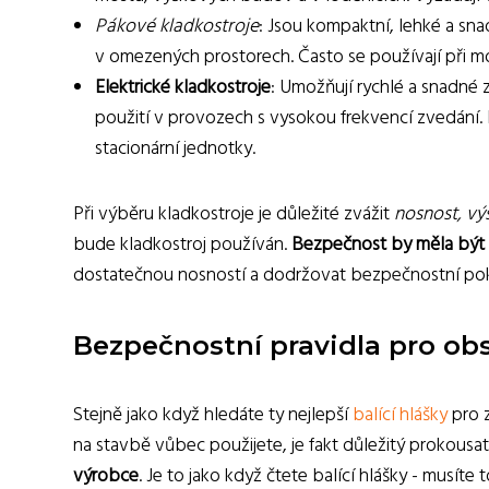
Pákové kladkostroje
: Jsou kompaktní, lehké a sn
v omezených prostorech. Často se používají při mo
Elektrické kladkostroje
: Umožňují rychlé a snadné
použití v provozech s vysokou frekvencí zvedání. 
stacionární jednotky.
Při výběru kladkostroje je důležité zvážit
nosnost, vý
bude kladkostroj používán.
Bezpečnost by měla být 
dostatečnou nosností a dodržovat bezpečnostní po
Bezpečnostní pravidla pro ob
Stejně jako když hledáte ty nejlepší
balící hlášky
pro z
na stavbě vůbec použijete, je fakt důležitý prokousa
výrobce
. Je to jako když čtete balící hlášky - musí