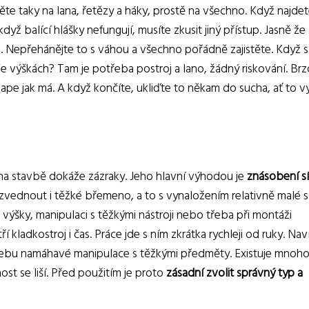
ěte taky na lana, řetězy a háky, prostě na všechno. Když najde
yž balící hlášky nefungují, musíte zkusit jiný přístup. Jasně že
. Nepřehánějte to s váhou a všechno pořádně zajistěte. Když s
Ve výškách? Tam je potřeba postroj a lano, žádný riskování. Brz
šlape jak má. A když končíte, ukliďte to někam do sucha, ať to vy
e na stavbě dokáže zázraky. Jeho hlavní výhodou je
znásobení sí
zvednout i těžké břemeno, a to s vynaložením relativně malé sí
výšky, manipulaci s těžkými nástroji nebo třeba při montáži
 kladkostroj i čas. Práce jde s ním zkrátka rychleji od ruky. Nav
otřebu namáhavé manipulace s těžkými předměty. Existuje mnoh
nost se liší. Před použitím je proto
zásadní zvolit správný typ a