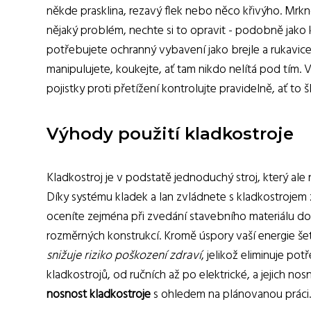
někde prasklina, rezavý flek nebo něco křivýho. Mrkn
nějaký problém, nechte si to opravit - podobně jako kd
potřebujete ochranný vybavení jako brejle a rukavice
manipulujete, koukejte, ať tam nikdo nelítá pod tím. 
pojistky proti přetížení kontrolujte pravidelně, ať to 
Výhody použití kladkostroje
Kladkostroj je v podstatě jednoduchý stroj, který al
Díky systému kladek a lan zvládnete s kladkostrojem 
oceníte zejména při zvedání stavebního materiálu do 
rozměrných konstrukcí. Kromě úspory vaší energie šetří
snižuje riziko poškození zdraví
, jelikož eliminuje p
kladkostrojů, od ručních až po elektrické, a jejich nos
nosnost kladkostroje
s ohledem na plánovanou práci.