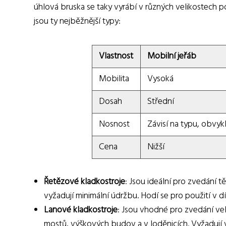
úhlová bruska se taky vyrábí v různých velikostech po
jsou ty nejběžnější typy:
Vlastnost
Mobilní jeřáb
Mobilita
Vysoká
Dosah
Střední
Nosnost
Závisí na typu, obvyk
Cena
Nižší
Řetězové kladkostroje
: Jsou ideální pro zvedání
vyžadují minimální údržbu. Hodí se pro použití v d
Lanové kladkostroje
: Jsou vhodné pro zvedání ve
mostů, výškových budov a v loděnicích. Vyžadují v