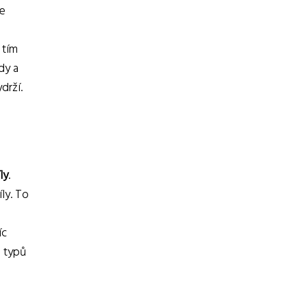
te
 tím
dy a
drží.
ly
.
ly. To
íc
o typů