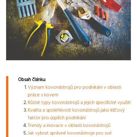
Obsah článku:
Význam kovonástrojů pro podnikání v oblasti
práce s kovem
Různé typy kovonástrojů a jejich specifické využití
Kvalita a spolehlivost kovonástrojů jako klíčový
faktor pro úspěch podnikání
Trendy a inovace v oblasti kovonástrojů
Jak vybrat správné kovonástroje pro své