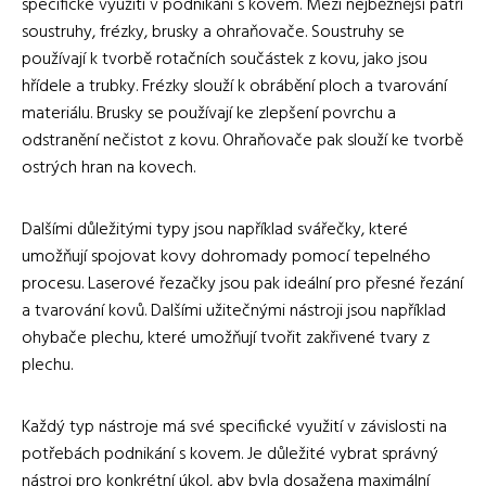
specifické využití v podnikání s kovem. Mezi nejběžnější patří
soustruhy, frézky, brusky a ohraňovače. Soustruhy se
používají k tvorbě rotačních součástek z kovu, jako jsou
hřídele a trubky. Frézky slouží k obrábění ploch a tvarování
materiálu. Brusky se používají ke zlepšení povrchu a
odstranění nečistot z kovu. Ohraňovače pak slouží ke tvorbě
ostrých hran na kovech.
Dalšími důležitými typy jsou například svářečky, které
umožňují spojovat kovy dohromady pomocí tepelného
procesu. Laserové řezačky jsou pak ideální pro přesné řezání
a tvarování kovů. Dalšími užitečnými nástroji jsou například
ohybače plechu, které umožňují tvořit zakřivené tvary z
plechu.
Každý typ nástroje má své specifické využití v závislosti na
potřebách podnikání s kovem. Je důležité vybrat správný
nástroj pro konkrétní úkol, aby byla dosažena maximální