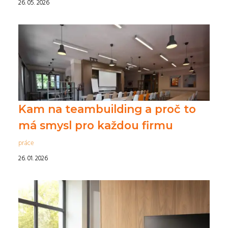
26. 05. 2026
Kam na teambuilding a proč to
má smysl pro každou firmu
práce
26. 01. 2026