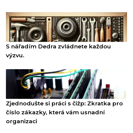
S nářadím Dedra zvládnete každou
výzvu.
Zjednodušte si práci s čižp: Zkratka pro
číslo zákazky, která vám usnadní
organizaci