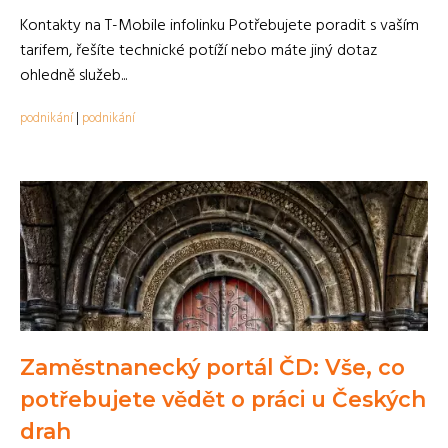
Kontakty na T-Mobile infolinku Potřebujete poradit s vaším
tarifem, řešíte technické potíží nebo máte jiný dotaz
ohledně služeb...
podnikání
|
podnikání
Zaměstnanecký portál ČD: Vše, co
potřebujete vědět o práci u Českých
drah