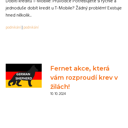
Dobití kreditu T-Mobile: Průvodce Potřebujete si rychle a
jednoduše dobít kredit u T-Mobile? Žádný problém! Existuje
hned několik...
podnikání
|
podnikání
Fernet akce, která
vám rozproudí krev v
žilách!
10. 10. 2024